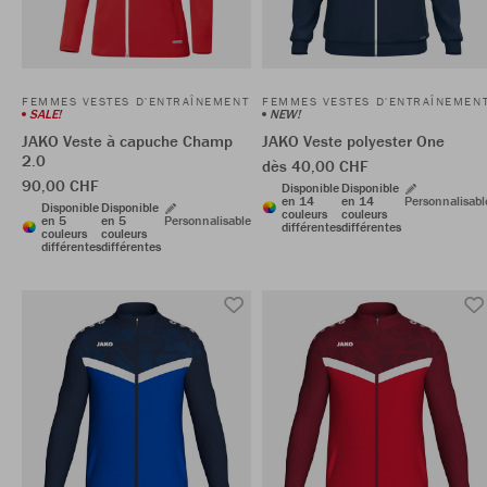
FEMMES VESTES D'ENTRAÎNEMENT
FEMMES VESTES D'ENTRAÎNEMEN
SALE!
NEW!
JAKO Veste à capuche Champ
JAKO Veste polyester One
2.0
dès 40,00 CHF
90,00 CHF
Disponible
Disponible
en 14
en 14
Personnalisabl
Disponible
Disponible
couleurs
couleurs
en 5
en 5
Personnalisable
différentes
différentes
couleurs
couleurs
différentes
différentes