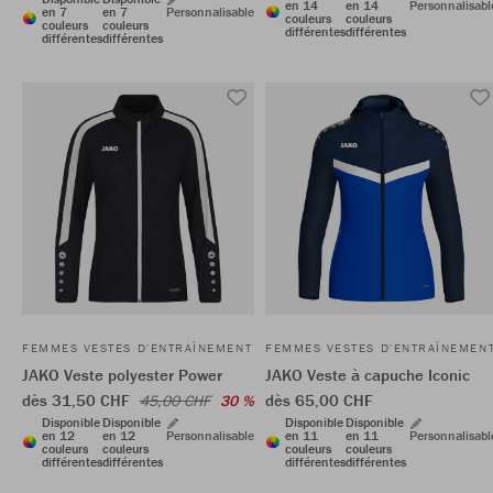
en 14
en 14
Personnalisabl
en 7
en 7
Personnalisable
couleurs
couleurs
couleurs
couleurs
différentes
différentes
différentes
différentes
FEMMES VESTES D'ENTRAÎNEMENT
FEMMES VESTES D'ENTRAÎNEMEN
JAKO Veste polyester Power
JAKO Veste à capuche Iconic
dès 31,50 CHF
dès 65,00 CHF
45,00 CHF
30 %
Disponible
Disponible
Disponible
Disponible
en 12
en 12
Personnalisable
en 11
en 11
Personnalisabl
couleurs
couleurs
couleurs
couleurs
différentes
différentes
différentes
différentes