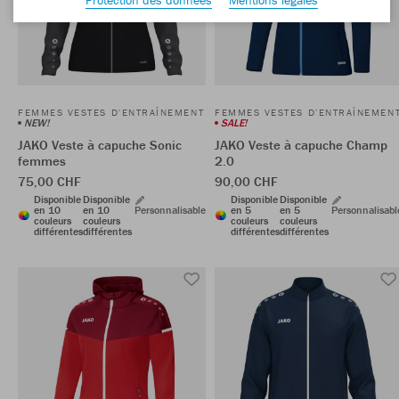
FEMMES VESTES D'ENTRAÎNEMENT
FEMMES VESTES D'ENTRAÎNEMEN
NEW!
SALE!
JAKO Veste à capuche Sonic
JAKO Veste à capuche Champ
femmes
2.0
75,00 CHF
90,00 CHF
Disponible
Disponible
Disponible
Disponible
en 10
en 10
Personnalisable
en 5
en 5
Personnalisabl
couleurs
couleurs
couleurs
couleurs
différentes
différentes
différentes
différentes