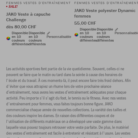
FEMMES VESTES D'ENTRAÎNEMENT
FEMMES VESTES D'ENTRAÎNEMEN
SALE!
JAKO Veste polyester Dynamic
JAKO Veste à capuche
femmes
Challenge
55,00 CHF
dès 80,00 CHF
Disponible
Disponible
Disponible
Disponible
en 10
en 10
Personnalisabl
en 10
en 10
Personnalisable
couleurs
couleurs
couleurs
couleurs
différentes
différentes
différentes
différentes
Les activités sportives font partie de la vie quotidienne. Souvent, celles-ci ne
peuvent se faire que le matin ou tard dans la soirée à cause des horaires de
l'école et du travail. À ces moments-là, il peut encore faire très froid dehors. Afin
d'éviter que vous attrapiez un rhume lors de votre prochaine séance
d’entraînement, nous avons les vestes d’entraînement adéquates pour chaque
activité. Peu importe s'il s'agit du foot, le tennis ou le fitness. Avec nos vestes
d'entraînement pour femmes, vous faites toujours bonne figure. JAKO
commercialise chaque année de nouvelles collections. La variété des tailles et
des couleurs inspire les dames. En raison des différentes coupes et de
l'utilisation de différents matériaux on a développé une vaste gamme dans
laquelle vous pouvez toujours retrouver votre veste parfaite. De plus, le matériel
des vestes d’entraînement est facile à entretenir et résistant à l'usure. Les vestes