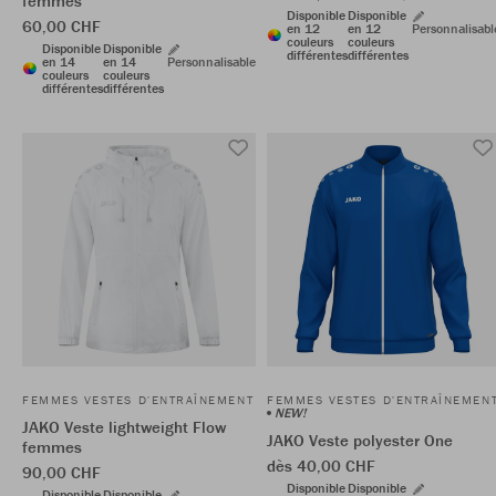
femmes
Disponible
Disponible
60,00 CHF
en 12
en 12
Personnalisabl
couleurs
couleurs
Disponible
Disponible
différentes
différentes
en 14
en 14
Personnalisable
couleurs
couleurs
différentes
différentes
FEMMES VESTES D'ENTRAÎNEMENT
FEMMES VESTES D'ENTRAÎNEMEN
NEW!
JAKO Veste lightweight Flow
JAKO Veste polyester One
femmes
dès 40,00 CHF
90,00 CHF
Disponible
Disponible
Disponible
Disponible