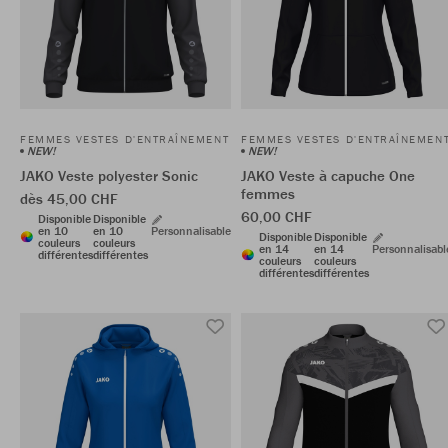
FEMMES VESTES D'ENTRAÎNEMENT
FEMMES VESTES D'ENTRAÎNEMEN
NEW!
NEW!
JAKO Veste polyester Sonic
JAKO Veste à capuche One
femmes
dès 45,00 CHF
60,00 CHF
Disponible
Disponible
en 10
en 10
Personnalisable
Disponible
Disponible
couleurs
couleurs
en 14
en 14
Personnalisabl
différentes
différentes
couleurs
couleurs
différentes
différentes