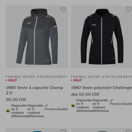
FEMMES VESTES D'ENTRAÎNEMENT
FEMMES VESTES D'ENTRAÎNEMEN
SALE!
SALE!
JAKO Veste à capuche Champ
JAKO Veste polyester Challenge
2.0
dès 50,00 CHF
90,00 CHF
Disponible
Disponible
en 9
en 9
Personnalisabl
Disponible
Disponible
couleurs
couleurs
en 5
en 5
Personnalisable
différentes
différentes
couleurs
couleurs
différentes
différentes