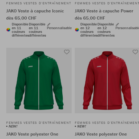
FEMMES VESTES D'ENTRAÎNEMENT
FEMMES VESTES D'ENTRAÎNEMEN
JAKO Veste à capuche Iconic
JAKO Veste à capuche Power
dès 65,00 CHF
dès 65,00 CHF
Disponible
Disponible
Disponible
Disponible
en 11
en 11
Personnalisable
en 12
en 12
Personnalisabl
couleurs
couleurs
couleurs
couleurs
différentes
différentes
différentes
différentes
FEMMES VESTES D'ENTRAÎNEMENT
FEMMES VESTES D'ENTRAÎNEMEN
NEW!
NEW!
JAKO Veste polyester One
JAKO Veste polyester One