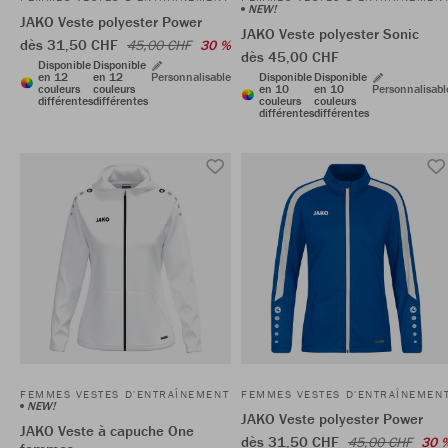
NEW!
JAKO Veste polyester Power
JAKO Veste polyester Sonic
dès 31,50 CHF
45,00 CHF
30 %
dès 45,00 CHF
Disponible
Disponible
en 12
en 12
Personnalisable
Disponible
Disponible
couleurs
couleurs
en 10
en 10
Personnalisabl
différentes
différentes
couleurs
couleurs
différentes
différentes
FEMMES VESTES D'ENTRAÎNEMENT
FEMMES VESTES D'ENTRAÎNEMEN
NEW!
JAKO Veste polyester Power
JAKO Veste à capuche One
dès 31,50 CHF
45,00 CHF
30 