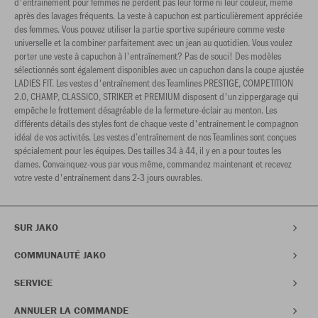
d'entraînement pour femmes ne perdent pas leur forme ni leur couleur, même
après des lavages fréquents. La veste à capuchon est particulièrement appréciée
des femmes. Vous pouvez utiliser la partie sportive supérieure comme veste
universelle et la combiner parfaitement avec un jean au quotidien. Vous voulez
porter une veste à capuchon à l'entraînement? Pas de souci! Des modèles
sélectionnés sont également disponibles avec un capuchon dans la coupe ajustée
LADIES FIT. Les vestes d'entraînement des Teamlines PRESTIGE, COMPETITION
2.0, CHAMP, CLASSICO, STRIKER et PREMIUM disposent d'un zippergarage qui
empêche le frottement désagréable de la fermeture-éclair au menton. Les
différents détails des styles font de chaque veste d'entraînement le compagnon
idéal de vos activités. Les vestes d’entraînement de nos Teamlines sont conçues
spécialement pour les équipes. Des tailles 34 à 44, il y en a pour toutes les
dames. Convainquez-vous par vous même, commandez maintenant et recevez
votre veste d'entraînement dans 2-3 jours ouvrables.
SUR JAKO
COMMUNAUTÉ JAKO
SERVICE
ANNULER LA COMMANDE