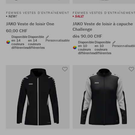
FEMMES VESTES D'ENTRAÎNEMENT
FEMMES VESTES D'ENTRAÎNEMEN
NEW!
SALE!
JAKO Veste de loisir One
JAKO Veste de loisir à capuche
Challenge
60,00 CHF
dès 90,00 CHF
Disponible
Disponible
en 14
en 14
Personnalisable
Disponible
Disponible
couleurs
couleurs
en 10
en 10
Personnalisabl
différentes
différentes
couleurs
couleurs
différentes
différentes