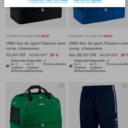
SALE!
SALE!
HOMMES CLASSICO
HOMMES CLASSICO
JAKO Sac de sport Classico avec
JAKO Sac de sport Classico ave
comp. chaussures
comp. chaussures
35,00 CHF
dès 28,00 CHF
50,00 CHF
30 %
40,00 CHF
30 
Disponible
Disponible
Disponible
Disponible
en 3
en 3
Personnalisable
en 3
en 3
Personnalisabl
couleurs
couleurs
couleurs
couleurs
différentes
différentes
différentes
différentes