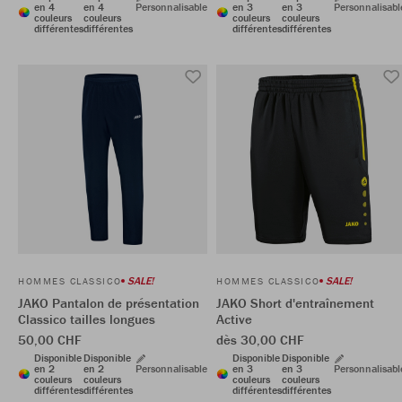
en 4
en 4
Personnalisable
en 3
en 3
Personnalisabl
couleurs
couleurs
couleurs
couleurs
différentes
différentes
différentes
différentes
SALE!
SALE!
HOMMES CLASSICO
HOMMES CLASSICO
JAKO Pantalon de présentation
JAKO Short d'entraînement
Classico tailles longues
Active
50,00 CHF
dès 30,00 CHF
Disponible
Disponible
Disponible
Disponible
en 2
en 2
Personnalisable
en 3
en 3
Personnalisabl
couleurs
couleurs
couleurs
couleurs
différentes
différentes
différentes
différentes