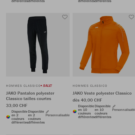
différentes
différentes
différentes
différentes
SALE!
HOMMES CLASSICO
HOMMES CLASSICO
JAKO Pantalon polyester
JAKO Veste polyester Classico
Classico tailles courtes
dès 40,00 CHF
33,00 CHF
Disponible
Disponible
en 10
en 10
Personnalisabl
Disponible
Disponible
couleurs
couleurs
en 2
en 2
Personnalisable
différentes
différentes
couleurs
couleurs
différentes
différentes