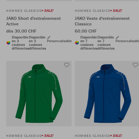
SALE!
SALE!
HOMMES CLASSICO
HOMMES CLASSICO
JAKO Short d'entraînement
JAKO Veste d'entraînement
Active
Classico
dès 30,00 CHF
60,00 CHF
Disponible
Disponible
Disponible
Disponible
en 3
en 3
Personnalisable
en 7
en 7
Personnalisabl
couleurs
couleurs
couleurs
couleurs
différentes
différentes
différentes
différentes
SALE!
SALE!
HOMMES CLASSICO
HOMMES CLASSICO