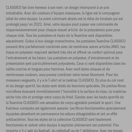
CLASSICO fait bien honneur à son nom: un design intemporel à un prix
imbattable. Avec dix couleurs d’équipe classiques, la ligne est le compagnon
idéal de votre équipe. Le point culminant absolu est le délai de livraison qui est
prolongé jusqu'en 2022. Ainsi, votre équipe peut passer une commande de
réapprovisionnement pour chaque nouvel article: de la polyvalence pure pour
chaque club. Tous les pantalons et hauts de la Teamline sont disponibles
séparément. Grâce à leur design monochrome, les pantalons Teamline CLASSICO
peuvent être parfaitement combinés avec de nombreux autres articles JAKO. Les
tissus en polyester respirant sèchent très vite et offrent un confort optimal pour
l’entraînement et les loisirs. Les pantalons en polyester, d’entraînement et de
présentation sont particulièrement polyvalents. Ceux-ci sont disponibles dans les
tailles courtes et longues pour hommes. Avec neuf styles uniques et de
nombreuses couleurs, vous pouvez combiner votre tenue librement. Pour les
messieurs exigeants, il y a le T-shirt et le tanktop CLASSICO. En plus du col rond
et du design sportif, les styles sont dotés de fonctions spéciales. De petites fibres
microfines évacuent immédiatement l'humidité à la surface du tissu. Le matériau
sèche très vite et protège votre corps du froid. Gardez avec les hauts sportifs de
la Teamline CLASSICO une sensation de corps agréable pendant le sport. Une
fraîcheur constante est également assurée. Les fibres fonctionnelles spécialement
équipées absorbent en permanence les odeurs désagréables et ont un effet
antibactérien. Tous les styles de la collection CLASSICO sont hautement
fonctionnels et aident votre équipe à exploiter pleinement son potentiel. Peu
importe s'il s'agit du football, du volleyball ou de l'athlétisme. Avec les tenues