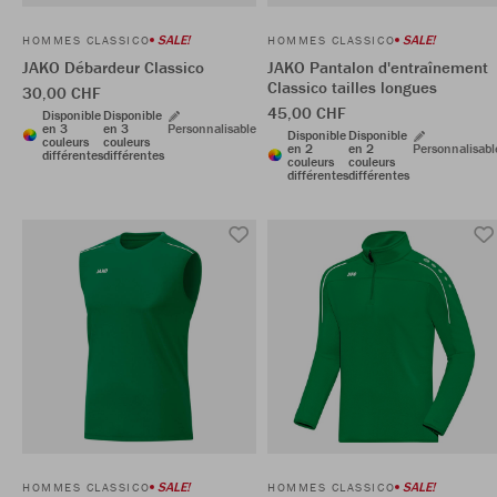
SALE!
SALE!
HOMMES CLASSICO
HOMMES CLASSICO
JAKO Débardeur Classico
JAKO Pantalon d'entraînement
Classico tailles longues
30,00 CHF
45,00 CHF
Disponible
Disponible
en 3
en 3
Personnalisable
Disponible
Disponible
couleurs
couleurs
en 2
en 2
Personnalisabl
différentes
différentes
couleurs
couleurs
différentes
différentes
SALE!
SALE!
HOMMES CLASSICO
HOMMES CLASSICO