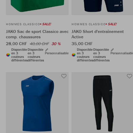
SALE!
SALE!
HOMMES CLASSICO
HOMMES CLASSICO
JAKO Sac de sport Classico avec
JAKO Short d'entraînement
comp. chaussures
Active
28,00 CHF
35,00 CHF
40,00 CHF
30 %
Disponible
Disponible
Disponible
Disponible
en 3
en 3
Personnalisable
en 3
en 3
Personnalisabl
couleurs
couleurs
couleurs
couleurs
différentes
différentes
différentes
différentes