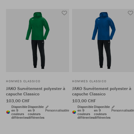
HOMMES CLASSICO
HOMMES CLASSICO
JAKO Survêtement polyester à
JAKO Survêtement polyester à
capuche Classico
capuche Classico
103,00 CHF
103,00 CHF
Disponible
Disponible
Disponible
Disponible
en 9
en 9
Personnalisable
en 9
en 9
Personnalisabl
couleurs
couleurs
couleurs
couleurs
différentes
différentes
différentes
différentes