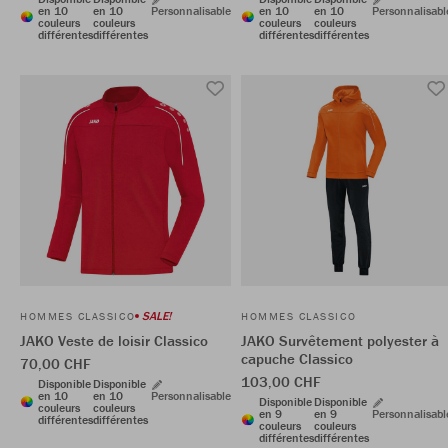
en 10
en 10
Personnalisable
en 10
en 10
Personnalisabl
couleurs
couleurs
couleurs
couleurs
différentes
différentes
différentes
différentes
SALE!
HOMMES CLASSICO
HOMMES CLASSICO
JAKO Veste de loisir Classico
JAKO Survêtement polyester à
capuche Classico
70,00 CHF
103,00 CHF
Disponible
Disponible
en 10
en 10
Personnalisable
Disponible
Disponible
couleurs
couleurs
en 9
en 9
Personnalisabl
différentes
différentes
couleurs
couleurs
différentes
différentes