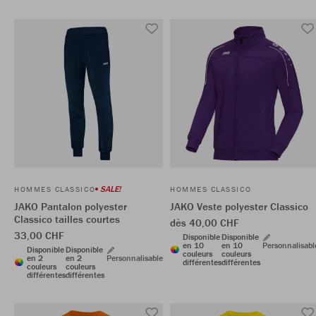
SALE!
HOMMES CLASSICO
HOMMES CLASSICO
JAKO Pantalon polyester
JAKO Veste polyester Classico
Classico tailles courtes
dès 40,00 CHF
33,00 CHF
Disponible
Disponible
en 10
en 10
Personnalisabl
Disponible
Disponible
couleurs
couleurs
en 2
en 2
Personnalisable
différentes
différentes
couleurs
couleurs
différentes
différentes