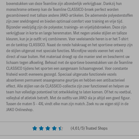
bovenstukken van deze Teamline zijn afzonderlijk verkrijgbaar. Dankzij hun
monochrome ontwerp kan de Teamline CLASSICO-broek perfect worden
gecombineerd met talloze andere JAKO-artikelen. De ademende polyesterstoffen
zijn zeer sneldrogend en bieden optimaal comfort voor training en vrije tijd.
Bijzonder veelzijdig zijn de polyester, trainings- en vrijetijdsbroeken. Deze zijn
verkrijgbaar in korte en lange herenmaten. Met negen unieke stijlen en talloze
kleuren, kun je je outfit vrij combineren. Voor veeleisende heren is er het T-shirt
en de tanktop CLASSICO. Naast de ronde halskraag en het sportieve ontwerp zijn
de stijlen uitgerust met speciale functies. Microfijne vezels voeren het vocht
direct af naar buiten. Het materiaal droogt op die manier snel en beschermt uw
lichaam tegen afkoeling. Behoud met de sportieve bovenstukken van de Teamline
CLASSICO tijdens het sporten een aangenaam lichaamsgevoel. Voor constante
frisheid wordt eveneens gezorgd. Speciaal uitgeruste functionele vezels
absorberen permanent onaangename geurtjes en hebben een antibacterieel
effect. Alle stijlen van de CLASSICO-collectie zijn zeer functioneel en helpen uw
team hun volledige potentieel tot ontwikkeling te laten komen. Of het nu voetbal,
volleybal of atletiek betreft. Met de outfits van JAKO sla je altijd een goed figuur.
Tussen de maten S - 4XL vindt elke man zijn match. Zoek nu uw eigen stijl in de
JAKO Onlineshop.
(
4,61
/5) Trusted Shops