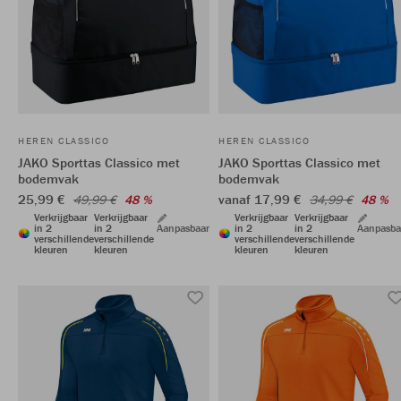
HEREN CLASSICO
HEREN CLASSICO
JAKO Sporttas Classico met
JAKO Sporttas Classico met
bodemvak
bodemvak
25,99 €
vanaf 17,99 €
49,99 €
48 %
34,99 €
48 %
Verkrijgbaar
Verkrijgbaar
Verkrijgbaar
Verkrijgbaar
in 2
in 2
Aanpasbaar
in 2
in 2
Aanpasba
verschillende
verschillende
verschillende
verschillende
kleuren
kleuren
kleuren
kleuren