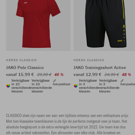
HEREN CLASSICO
HEREN CLASSICO
JAKO Polo Classico
JAKO Trainingsshort Active
vanaf 15,99 €
vanaf 12,99 €
29,99 €
46 %
24,99 €
48 %
Verkrijgbaar
Verkrijgbaar
Verkrijgbaar
Verkrijgbaar
in 10
in 10
Aanpasbaar
in 3
in 3
Aanpasba
verschillende
verschillende
verschillende
verschillende
kleuren
kleuren
kleuren
kleuren
CLASSICO doet zijn naam eer aan: een tijdloos ontwerp aan een onklopbare prijs.
Met tien klassieke teamkleuren is de lijn de perfecte metgezel voor je team. Het
absolute hoogtepunt is de extra verlengde levertijd tot 2022. Uw team kan dus
elk nieuw artikel nabestellen. Een allrounder voor elke club. Alle broeken en