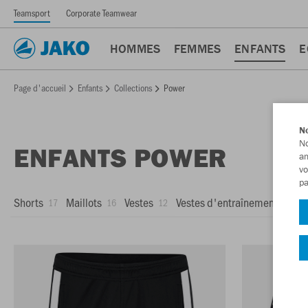
Teamsport
Corporate Teamwear
HOMMES
FEMMES
ENFANTS
E
Page d'accueil
Enfants
Collections
Power
No
No
ENFANTS POWER
am
vo
pa
Shorts
Maillots
Vestes
Vestes d'entraînement
Z
17
16
12
12