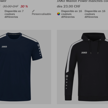
ower
JAKO Maillot Power manches co
F
dès 23,00 CHF
30,00 CHF
30 %
7
Disponible en 7
Disponible en 16
Disponible en 16
couleurs
Personnalisable
couleurs
couleurs
différentes
différentes
différentes