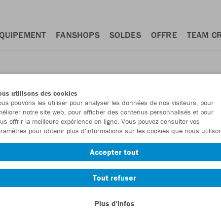
QUIPEMENT
FANSHOPS
SOLDES
OFFRE
TEAM C
us utilisons des cookies
us pouvons les utiliser pour analyser les données de nos visiteurs, pour
éliorer notre site web, pour afficher des contenus personnalisés et pour
us offrir la meilleure expérience en ligne. Vous pouvez consulter vos
ramètres pour obtenir plus d'informations sur les cookies que nous utiliso
iptops
Polos
Sweats
T-shirts
Pantalons
Pantal
12
7
7
7
5
Accepter tout
Tout refuser
Plus d'infos