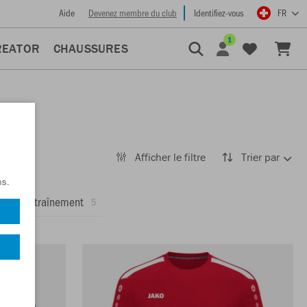
Aide
Devenez membre du club
Identifiez-vous
FR
1
REATOR
CHAUSSURES
Afficher le filtre
Trier par
ns.
ons d'entraînement
5