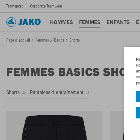
Teamsport
Corporate Teamwear
HOMMES
FEMMES
ENFANTS
E
Page d'accueil
Femmes
Basics
Shorts
No
No
FEMMES BASICS SHOR
am
vo
pa
Shorts
Pantalons d'entraînement
22
3