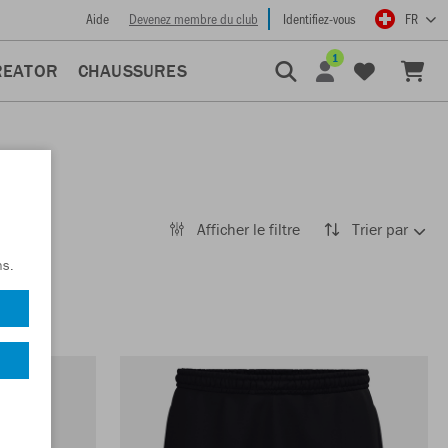
Aide
Devenez membre du club
Identifiez-vous
FR
1
REATOR
CHAUSSURES
Afficher le filtre
Trier par
ns.