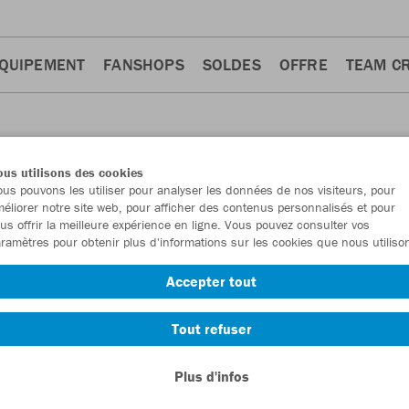
QUIPEMENT
FANSHOPS
SOLDES
OFFRE
TEAM C
us utilisons des cookies
us pouvons les utiliser pour analyser les données de nos visiteurs, pour
TS
éliorer notre site web, pour afficher des contenus personnalisés et pour
us offrir la meilleure expérience en ligne. Vous pouvez consulter vos
ramètres pour obtenir plus d'informations sur les cookies que nous utiliso
Accepter tout
Tout refuser
Plus d'infos