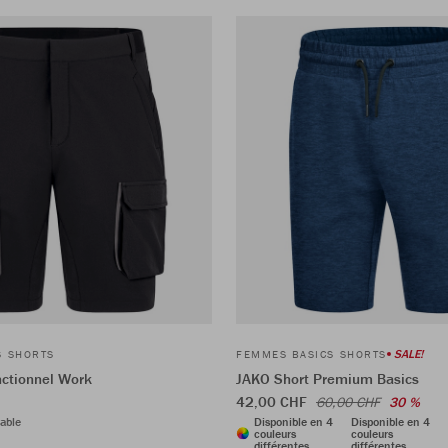
SALE!
S SHORTS
FEMMES BASICS SHORTS
nctionnel Work
JAKO Short Premium Basics
42,00 CHF
60,00 CHF
30 %
able
Disponible en 4
Disponible en 4
couleurs
couleurs
différentes
différentes