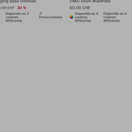
gging Base femmes
JAKO Short Wardrobe
60,00 CHF
,00 CHF
30 %
3
Disponible en 3
Disponible en 4
Disponible en 4
couleurs
Personnalisable
couleurs
couleurs
différentes
différentes
différentes