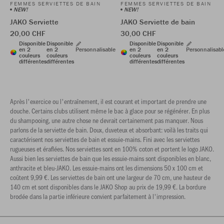
FEMMES SERVIETTES DE BAIN
FEMMES SERVIETTES DE BAIN
NEW!
NEW!
JAKO Serviette
JAKO Serviette de bain
20,00 CHF
30,00 CHF
Disponible
Disponible
Disponible
Disponible
en 2
en 2
Personnalisable
en 2
en 2
Personnalisabl
couleurs
couleurs
couleurs
couleurs
différentes
différentes
différentes
différentes
Après l'exercice ou l'entraînement, il est courant et important de prendre une
douche. Certains clubs utilisent même le bac à glace pour se régénérer. En plus
du shampooing, une autre chose ne devrait certainement pas manquer. Nous
parlons de la serviette de bain. Doux, duveteux et absorbant: voilà les traits qui
caractérisent nos serviettes de bain et essuie-mains. Fini avec les serviettes
rugueuses et éraflées. Nos serviettes sont en 100% coton et portent le logo JAKO.
Aussi bien les serviettes de bain que les essuie-mains sont disponibles en blanc,
anthracite et bleu-JAKO. Les essuie-mains ont les dimensions 50 x 100 cm et
coûtent 9,99 €. Les serviettes de bain ont une largeur de 70 cm, une hauteur de
140 cm et sont disponibles dans le JAKO Shop au prix de 19,99 €. La bordure
brodée dans la partie inférieure convient parfaitement à l'impression.