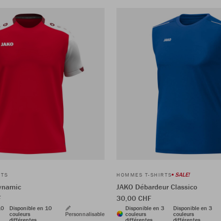
SALE!
RTS
HOMMES T-SHIRTS
Dynamic
JAKO Débardeur Classico
F
30,00 CHF
10
Disponible en 10
Disponible en 3
Disponible en 3
couleurs
Personnalisable
couleurs
couleurs
différentes
différentes
différentes