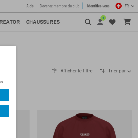
Aide
Devenez membre du club
Identifiez-vous
FR
1
CREATOR
CHAUSSURES
Afficher le filtre
Trier par
ns.