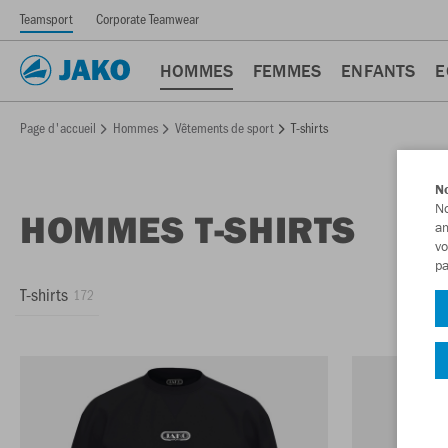
Teamsport
Corporate Teamwear
HOMMES
FEMMES
ENFANTS
E
Page d'accueil
Hommes
Vêtements de sport
T-shirts
No
No
HOMMES T-SHIRTS
am
vo
pa
T-shirts
172