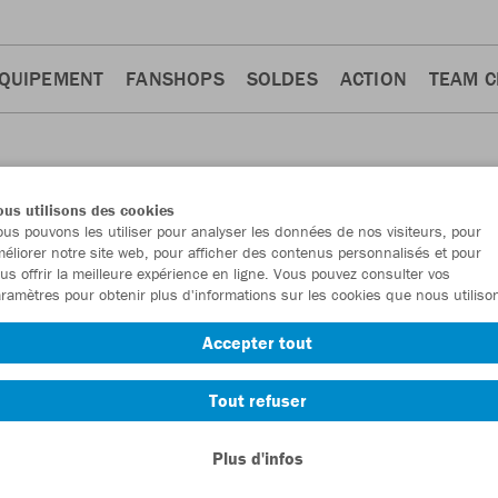
QUIPEMENT
FANSHOPS
SOLDES
ACTION
TEAM 
us utilisons des cookies
us pouvons les utiliser pour analyser les données de nos visiteurs, pour
éliorer notre site web, pour afficher des contenus personnalisés et pour
us offrir la meilleure expérience en ligne. Vous pouvez consulter vos
ramètres pour obtenir plus d'informations sur les cookies que nous utiliso
Accepter tout
Tout refuser
Plus d'infos