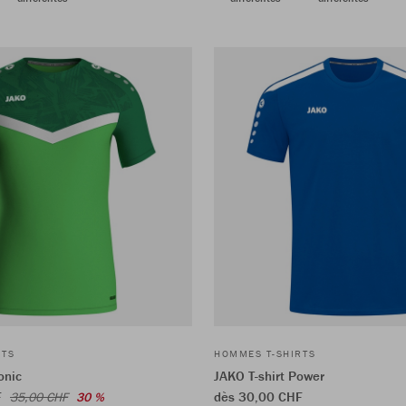
RTS
HOMMES T-SHIRTS
onic
JAKO T-shirt Power
F
dès 30,00 CHF
35,00 CHF
30 %