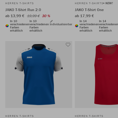
NEW!
HERREN T-SHIRTS
HERREN T-SHIRTS
JAKO T-Shirt Run 2.0
JAKO T-Shirt One
ab 13,99 €
ab 17,99 €
19,99 €
30 %
In 10
In 10
In 14
In 14
verschiedenen
verschiedenen
Individualisierbar
verschiedenen
verschiedene
Farben
Farben
Farben
Farben
erhältlich
erhältlich
erhältlich
erhältlich
HERREN T-SHIRTS
HERREN T-SHIRTS