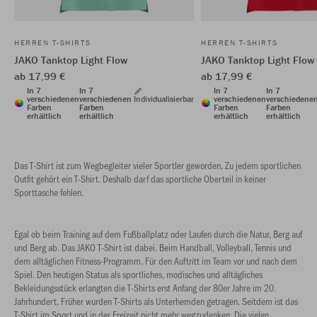
HERREN T-SHIRTS
HERREN T-SHIRTS
JAKO Tanktop Light Flow
JAKO Tanktop Light Flow
ab 17,99 €
ab 17,99 €
In 7
In 7
In 7
In 7
verschiedenen
verschiedenen
Individualisierbar
verschiedenen
verschiedene
Farben
Farben
Farben
Farben
erhältlich
erhältlich
erhältlich
erhältlich
Das T-Shirt ist zum Wegbegleiter vieler Sportler geworden. Zu jedem sportlichen
Outfit gehört ein T-Shirt. Deshalb darf das sportliche Oberteil in keiner
Sporttasche fehlen.
Egal ob beim Training auf dem Fußballplatz oder Laufen durch die Natur, Berg auf
und Berg ab. Das JAKO T-Shirt ist dabei. Beim Handball, Volleyball, Tennis und
dem alltäglichen Fitness-Programm. Für den Auftritt im Team vor und nach dem
Spiel. Den heutigen Status als sportliches, modisches und alltägliches
Bekleidungsstück erlangten die T-Shirts erst Anfang der 80er Jahre im 20.
Jahrhundert. Früher wurden T-Shirts als Unterhemden getragen. Seitdem ist das
T-Shirt im Sport und in der Freizeit nicht mehr wegzudenken. Die vielen