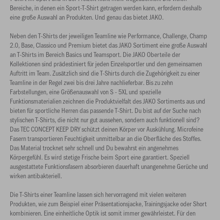
Bereiche, in denen ein Sport-T-Shirt getragen werden kann, erfordern deshalb
eine große Auswahl an Produkten. Und genau das bietet JAKO.
Neben den T-Shirts der jeweiligen Teamline wie Performance, Challenge, Champ
2.0, Base, Classico und Premium bietet das JAKO Sortiment eine große Auswahl
an T-Shirts im Bereich Basics und Teamsport. Die JAKO Oberteile der
Kollektionen sind prädestiniert für jeden Einzelsportler und den gemeinsamen
Auftritt im Team. Zusätzlich sind die T-Shirts durch die Zugehörigkeit zu einer
Teamline in der Regel zwei bis drei Jahre nachlieferbar. Bis zu zehn
Farbstellungen, eine Größenauswahl von S - 5XL und spezielle
Funktionsmaterialien zeichnen die Produktvielfalt des JAKO Sortiments aus und
bieten für sportliche Herren das passende T-Shirt. Du bist auf der Suche nach
stylischen T-Shirts, die nicht nur gut aussehen, sondern auch funktionell sind?
Das TEC CONCEPT KEEP DRY schützt deinen Körper vor Auskühlung. Microfeine
Fasern transportieren Feuchtigkeit unmittelbar an die Oberfläche des Stoffes.
Das Material trocknet sehr schnell und Du bewahrst ein angenehmes
Körpergefühl. Es wird stetige Frische beim Sport eine garantiert. Speziell
ausgestattete Funktionsfasern absorbieren dauerhaft unangenehme Gerüche und
wirken antibakteriell.
Die T-Shirts einer Teamline lassen sich hervorragend mit vielen weiteren
Produkten, wie zum Beispiel einer Präsentationsjacke, Trainingsjacke oder Short
kombinieren. Eine einheitliche Optik ist somit immer gewährleistet. Für den