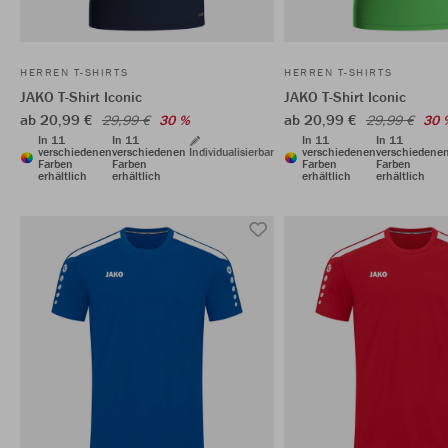
HERREN T-SHIRTS
HERREN T-SHIRTS
JAKO T-Shirt Iconic
JAKO T-Shirt Iconic
ab 20,99 €
ab 20,99 €
29,99 €
30 %
29,99 €
30 
In 11
In 11
In 11
In 11
verschiedenen
verschiedenen
Individualisierbar
verschiedenen
verschiedene
Farben
Farben
Farben
Farben
erhältlich
erhältlich
erhältlich
erhältlich