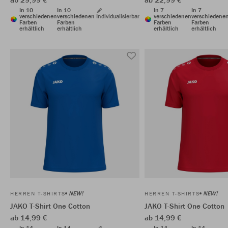
In 10
In 10
In 7
In 7
verschiedenen
verschiedenen
Individualisierbar
verschiedenen
verschiedene
Farben
Farben
Farben
Farben
erhältlich
erhältlich
erhältlich
erhältlich
NEW!
NEW!
HERREN T-SHIRTS
HERREN T-SHIRTS
JAKO T-Shirt One Cotton
JAKO T-Shirt One Cotton
ab 14,99 €
ab 14,99 €
In 14
In 14
In 14
In 14