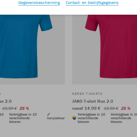
Gegevensbescherming
Contact- en bedrijfsgegevens
S
HEREN T-SHIRTS
un 2.0
JAKO T-shirt Run 2.0
€
vanaf 14,99 €
19,99 €
25 %
19,99 €
25 %
 10
Verkrijgbaar in 10
Verkrijgbaar in 10
Verkrijgbaar in 1
verschillende
Aanpasbaar
verschillende
verschillende
kleuren
kleuren
kleuren