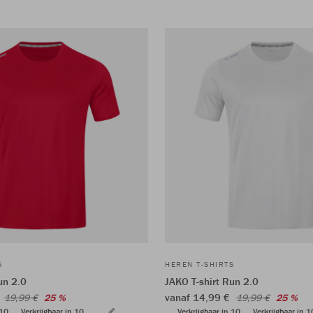
S
HEREN T-SHIRTS
un 2.0
JAKO T-shirt Run 2.0
€
vanaf 14,99 €
19,99 €
25 %
19,99 €
25 %
 10
Verkrijgbaar in 10
Verkrijgbaar in 10
Verkrijgbaar in 1