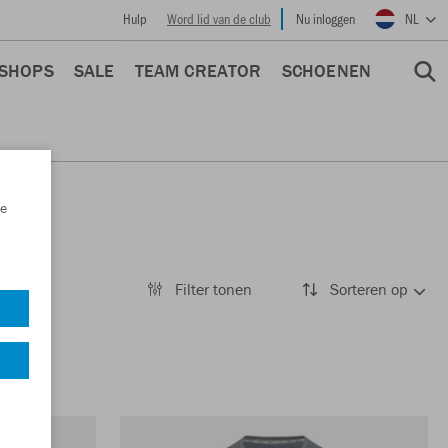
Hulp
Word lid van de club
Nu inloggen
NL
 SHOPS
SALE
TEAM CREATOR
SCHOENEN
e
Filter tonen
Sorteren op