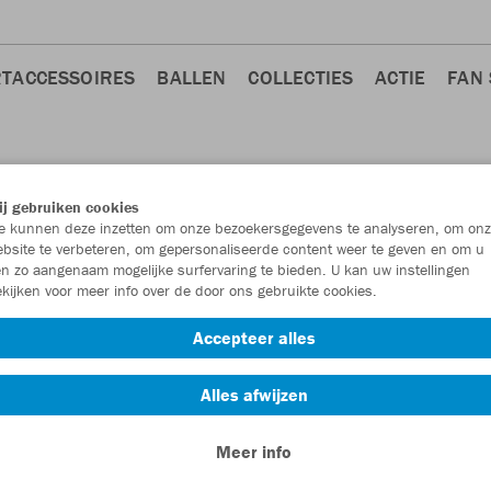
TACCESSOIRES
BALLEN
COLLECTIES
ACTIE
FAN
j gebruiken cookies
 kunnen deze inzetten om onze bezoekersgegevens te analyseren, om onz
bsite te verbeteren, om gepersonaliseerde content weer te geven en om u
n zo aangenaam mogelijke surfervaring te bieden. U kan uw instellingen
kijken voor meer info over de door ons gebruikte cookies.
Accepteer alles
Alles afwijzen
Meer info