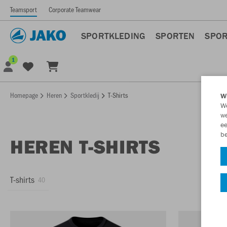
Teamsport
Corporate Teamwear
SPORTKLEDING
SPORTEN
SPOR
1
Homepage
Heren
Sportkledij
T-Shirts
Wi
We
we
ee
be
HEREN T-SHIRTS
T-shirts
40