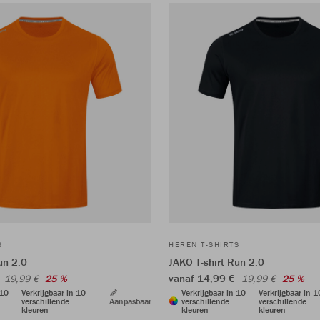
S
HEREN T-SHIRTS
un 2.0
JAKO T-shirt Run 2.0
€
vanaf 14,99 €
19,99 €
25 %
19,99 €
25 %
 10
Verkrijgbaar in 10
Verkrijgbaar in 10
Verkrijgbaar in 1
verschillende
Aanpasbaar
verschillende
verschillende
kleuren
kleuren
kleuren