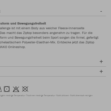
g
ssform und Bewegungsfreiheit
allenge ist mit einem Body aus weicher Fleece-Innenseite
. Das macht das Ziptop besonders angenehm zu tragen. Für die
form und Bewegungsfreiheit beim Sport sorgen die Ärmel, gefertigt
helastischem Polyester-Elasthan-Mix. Entdecke jetzt das Ziptop
 JAKO Onlineshop.
ügeln niedrige Temperatur
Trocknen niedrige Temperatur
Nicht chloren
Nicht chemisch reinigen