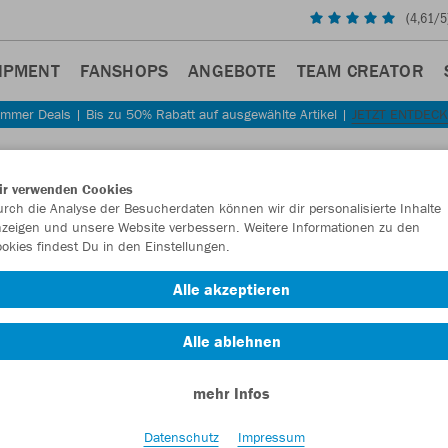
(
4,61
/5
IPMENT
FANSHOPS
ANGEBOTE
TEAM CREATOR
mmer Deals | Bis zu 50% Rabatt auf ausgewählte Artikel |
JETZT ENTDEC
Sta
Zurück
ir verwenden Cookies
JAKO
rch die Analyse der Besucherdaten können wir dir personalisierte Inhalte
zeigen und unsere Website verbessern. Weitere Informationen zu den
okies findest Du in den Einstellungen.
Artikelnummer:
Alle akzeptieren
Lust auf 30% R
Alle ablehnen
mehr Infos
Datenschutz
Impressum