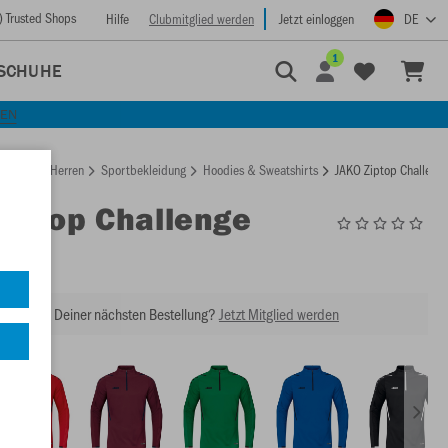
) Trusted Shops
Hilfe
Clubmitglied werden
Jetzt einloggen
DE
1
SCHUHE
KEN
rtseite
Herren
Sportbekleidung
Hoodies & Sweatshirts
JAKO Ziptop Challeng
Ziptop Challenge
8621
abatt bei Deiner nächsten Bestellung?
Jetzt Mitglied werden