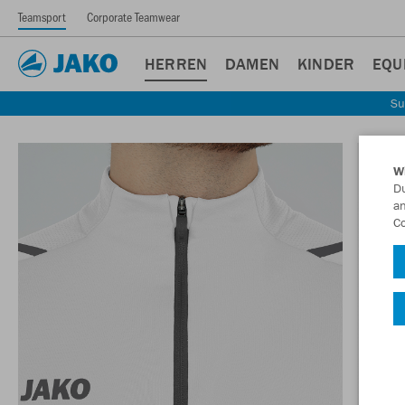
Teamsport
Corporate Teamwear
HERREN
DAMEN
KINDER
EQU
Su
W
Du
an
Co