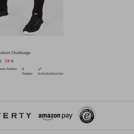
sshort Challenge
€
73 %
enen Farben
6
Farben
Individualisierbar