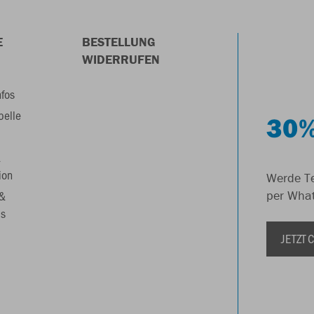
E
BESTELLUNG
WIDERRUFEN
nfos
belle
30%
&
ion
Werde Te
 &
per Wha
s
JETZT