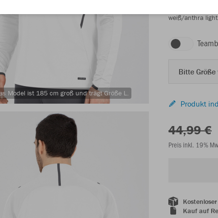
weiß/anthra light
Teamb
Bitte Größe
as Model ist 185 cm groß und trägt Größe L.
Produkt ind
44,99 €
Preis inkl. 19% M
Kostenloser
Kauf auf R