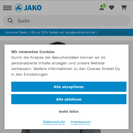
1
Suche
Summer Deals | Bis zu 50% Rabatt auf ausgewählte Artikel |
JETZT ENTDECKEN
Wir verwenden Cookies
Durch die Analyse der Besucherdaten können wir dir
personalisierte Inhalte anzeigen und unsere Website
verbessern. Weitere Informationen zu den Cookies findest Du
in den Einstellungen.
Alle akzeptieren
Alle ablehnen
mehr Infos
Datenschutz
Impressum