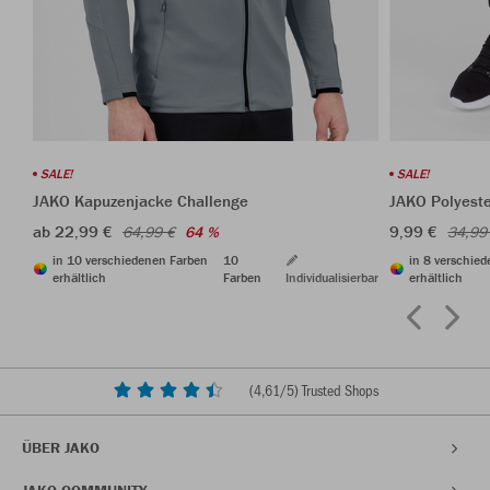
SALE!
SALE!
JAKO Kapuzenjacke Challenge
JAKO Polyest
ab 22,99 €
9,99 €
64,99 €
64 %
34,99
in 10 verschiedenen Farben
10
in 8 verschie
erhältlich
Farben
Individualisierbar
erhältlich
(
4,61
/5) Trusted Shops
ÜBER JAKO