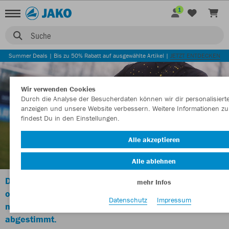
1
Suche
Summer Deals | Bis zu 50% Rabatt auf ausgewählte Artikel |
JETZT ENTDECKEN
Wir verwenden Cookies
Durch die Analyse der Besucherdaten können wir dir personalisierte
anzeigen und unsere Website verbessern. Weitere Informationen zu
findest Du in den Einstellungen.
Alle akzeptieren
Alle ablehnen
Die Farbrezepturen im TeamCreator wurden
mehr Infos
optimiert und sind
Datenschutz
Impressum
nun noch besser auf unsere Katalogware
abgestimmt.