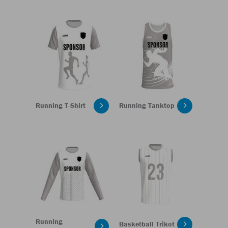
Running T-Shirt
Running Tanktop
Running
Basketball Trikot