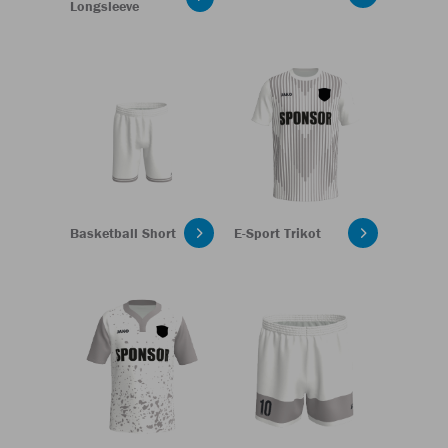
Longsleeve
Basketball Short
E-Sport Trikot