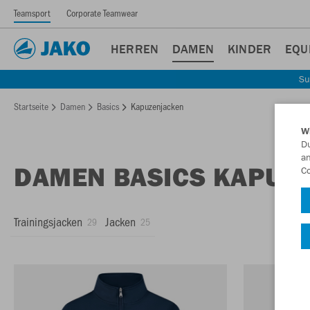
Teamsport
Corporate Teamwear
HERREN
DAMEN
KINDER
EQU
Su
Startseite
Damen
Basics
Kapuzenjacken
W
Du
an
DAMEN BASICS KAPUZ
Co
Trainingsjacken
Jacken
29
25