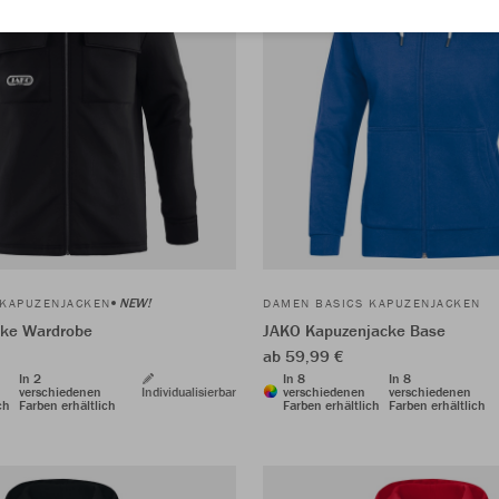
NEW!
 KAPUZENJACKEN
DAMEN BASICS KAPUZENJACKEN
ke Wardrobe
JAKO Kapuzenjacke Base
ab 59,99 €
In 2
In 8
In 8
verschiedenen
Individualisierbar
verschiedenen
verschiedenen
ch
Farben erhältlich
Farben erhältlich
Farben erhältlich