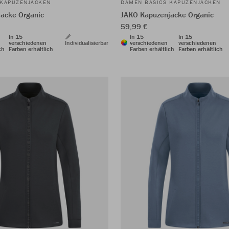
 KAPUZENJACKEN
DAMEN BASICS KAPUZENJACKEN
acke Organic
JAKO Kapuzenjacke Organic
59,99 €
In 15
In 15
In 15
verschiedenen
Individualisierbar
verschiedenen
verschiedenen
ch
Farben erhältlich
Farben erhältlich
Farben erhältlich