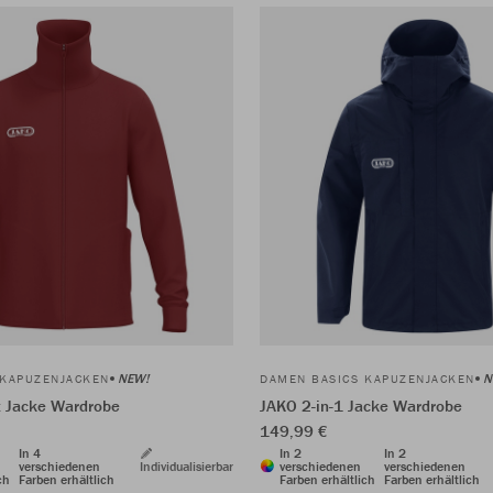
NEW!
N
 KAPUZENJACKEN
DAMEN BASICS KAPUZENJACKEN
t Jacke Wardrobe
JAKO 2-in-1 Jacke Wardrobe
149,99 €
In 4
In 2
In 2
verschiedenen
Individualisierbar
verschiedenen
verschiedenen
ch
Farben erhältlich
Farben erhältlich
Farben erhältlich