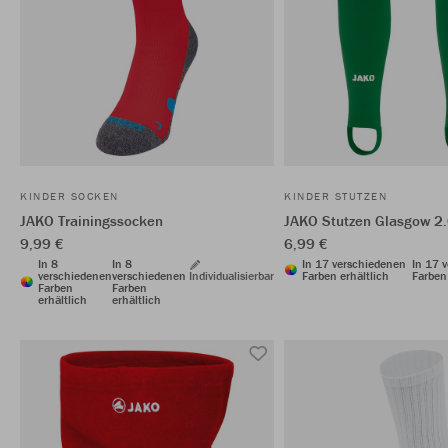
KINDER SOCKEN
KINDER STUTZEN
JAKO Trainingssocken
JAKO Stutzen Glasgow 2
9,99 €
6,99 €
In 8
In 8
In 17 verschiedenen
In 17 
verschiedenen
verschiedenen
Individualisierbar
Farben erhältlich
Farben 
Farben
Farben
erhältlich
erhältlich