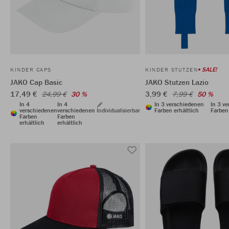
SALE!
KINDER CAPS
KINDER STUTZEN
JAKO Cap Basic
JAKO Stutzen Lazio
17,49 €
3,99 €
24,99 €
30 %
7,99 €
50 %
In 4
In 4
In 3 verschiedenen
In 3 v
verschiedenen
verschiedenen
Individualisierbar
Farben erhältlich
Farben 
Farben
Farben
erhältlich
erhältlich