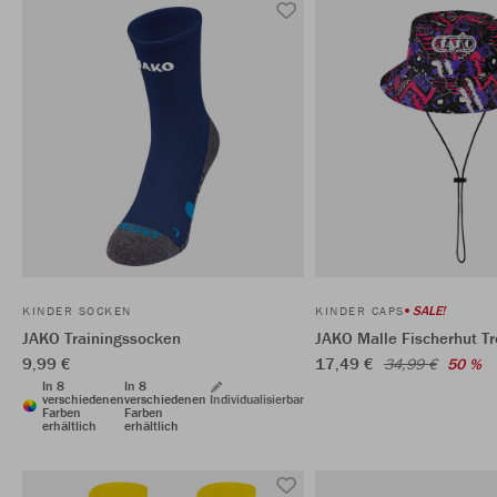
SALE!
KINDER SOCKEN
KINDER CAPS
JAKO Trainingssocken
JAKO Malle Fischerhut T
9,99 €
17,49 €
34,99 €
50 %
In 8
In 8
verschiedenen
verschiedenen
Individualisierbar
Farben
Farben
erhältlich
erhältlich