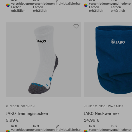
verschiedenen
verschiedenen
Individualisierbar
verschiedenen
verschiedene
Farben
Farben
Farben
Farben
erhältlich
erhältlich
erhältlich
erhältlich
KINDER SOCKEN
KINDER NECKWARMER
JAKO Trainingssocken
JAKO Neckwarmer
9,99 €
14,99 €
In 8
In 8
In 6
In 6
verschiedenen
verschiedenen
Individualisierbar
verschiedenen
verschiedene