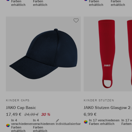
Farben
Farben
Farben
Farben
erhältlich
erhältlich
erhältlich
erhältlich
KINDER CAPS
KINDER STUTZEN
JAKO Cap Basic
JAKO Stutzen Glasgow 2
17,49 €
6,99 €
24,99 €
30 %
In 4
In 4
In 17 verschiedenen
In 17 
verschiedenen
verschiedenen
Individualisierbar
Farben erhältlich
Farben 
Farben
Farben
erhältlich
erhältlich