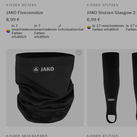
KINDER MÜTZEN
KINDER STUTZEN
JAKO Fleecemütze
JAKO Stutzen Glasgow 2
8,99 €
6,99 €
In 7
In 7
In 17 verschiedenen
In 17 
verschiedenen
verschiedenen
Individualisierbar
Farben erhältlich
Farben 
Farben
Farben
erhältlich
erhältlich
KINDER NECKWARMER
KINDER STUTZEN