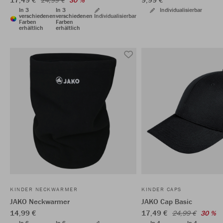
24,99 €
30 %
In 3
In 3
Individualisierbar
verschiedenen
verschiedenen
Individualisierbar
Farben
Farben
erhältlich
erhältlich
KINDER NECKWARMER
KINDER CAPS
JAKO Neckwarmer
JAKO Cap Basic
14,99 €
17,49 €
24,99 €
30 %
In 6
In 6
In 4
In 4