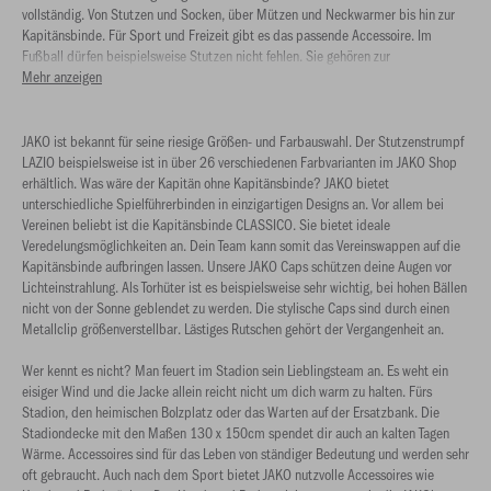
vollständig. Von Stutzen und Socken, über Mützen und Neckwarmer bis hin zur
Kapitänsbinde. Für Sport und Freizeit gibt es das passende Accessoire. Im
Fußball dürfen beispielsweise Stutzen nicht fehlen. Sie gehören zur
Teamausstattung dazu und sorgen für optimalen Halt des Schienbeinschoners.
Mehr anzeigen
JAKO ist bekannt für seine riesige Größen- und Farbauswahl. Der Stutzenstrumpf
LAZIO beispielsweise ist in über 26 verschiedenen Farbvarianten im JAKO Shop
erhältlich. Was wäre der Kapitän ohne Kapitänsbinde? JAKO bietet
unterschiedliche Spielführerbinden in einzigartigen Designs an. Vor allem bei
Vereinen beliebt ist die Kapitänsbinde CLASSICO. Sie bietet ideale
Veredelungsmöglichkeiten an. Dein Team kann somit das Vereinswappen auf die
Kapitänsbinde aufbringen lassen. Unsere JAKO Caps schützen deine Augen vor
Lichteinstrahlung. Als Torhüter ist es beispielsweise sehr wichtig, bei hohen Bällen
nicht von der Sonne geblendet zu werden. Die stylische Caps sind durch einen
Metallclip größenverstellbar. Lästiges Rutschen gehört der Vergangenheit an.
Wer kennt es nicht? Man feuert im Stadion sein Lieblingsteam an. Es weht ein
eisiger Wind und die Jacke allein reicht nicht um dich warm zu halten. Fürs
Stadion, den heimischen Bolzplatz oder das Warten auf der Ersatzbank. Die
Stadiondecke mit den Maßen 130 x 150cm spendet dir auch an kalten Tagen
Wärme. Accessoires sind für das Leben von ständiger Bedeutung und werden sehr
oft gebraucht. Auch nach dem Sport bietet JAKO nutzvolle Accessoires wie