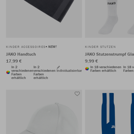
NEW!
KINDER ACCESSOIRES
KINDER STUTZEN
JAKO Handtuch
JAKO Stutzenstrumpf Gl
17,99 €
9,99 €
In 2
In 2
In 18 verschiedenen
In 18 
verschiedenen
verschiedenen
Individualisierbar
Farben erhältlich
Farben 
Farben
Farben
erhältlich
erhältlich