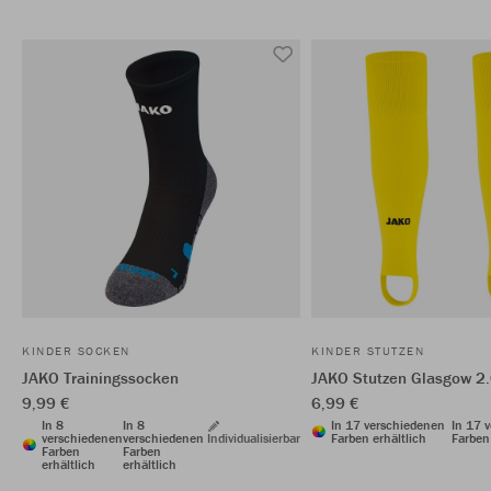
KINDER SOCKEN
KINDER STUTZEN
JAKO Trainingssocken
JAKO Stutzen Glasgow 2
9,99 €
6,99 €
In 8
In 8
In 17 verschiedenen
In 17 
verschiedenen
verschiedenen
Individualisierbar
Farben erhältlich
Farben 
Farben
Farben
erhältlich
erhältlich