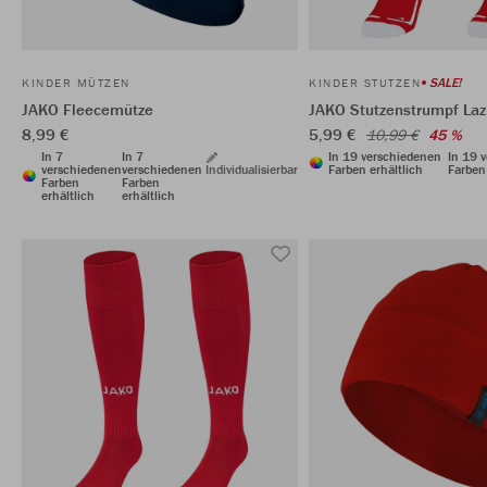
SALE!
KINDER MÜTZEN
KINDER STUTZEN
JAKO Fleecemütze
JAKO Stutzenstrumpf Laz
8,99 €
5,99 €
10,99 €
45 %
In 7
In 7
In 19 verschiedenen
In 19 
verschiedenen
verschiedenen
Individualisierbar
Farben erhältlich
Farben 
Farben
Farben
erhältlich
erhältlich