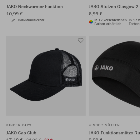
JAKO Neckwarmer Funktion
JAKO Stutzen Glasgow 2
10,99 €
6,99 €
Individualisierbar
In 17 verschiedenen
In 17 
Farben erhältlich
Farben 
KINDER CAPS
KINDER MÜTZEN
JAKO Cap Club
JAKO Funktionsmütze R
17,49 €
9,99 €