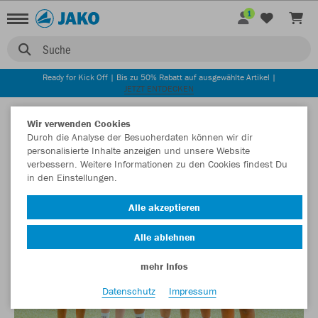
1
Suche
Ready for Kick Off | Bis zu 50% Rabatt auf ausgewählte Artikel |
JETZT ENTDECKEN
KINDER
Wir verwenden Cookies
Durch die Analyse der Besucherdaten können wir dir
personalisierte Inhalte anzeigen und unsere Website
verbessern. Weitere Informationen zu den Cookies findest Du
in den Einstellungen.
Alle akzeptieren
Alle ablehnen
mehr Infos
Datenschutz
Impressum