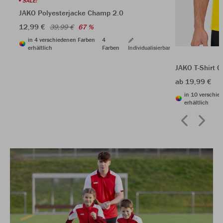
SALE!
JAKO Polyesterjacke Champ 2.0
12,99 €
39,99 €
67 %
in 4 verschiedenen Farben
4
erhältlich
Farben
Individualisierbar
JAKO T-Shirt C
ab 19,99 €
in 10 verschie
erhältlich