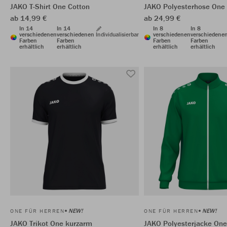
JAKO T-Shirt One Cotton
JAKO Polyesterhose One
ab 14,99 €
ab 24,99 €
In 14
In 14
In 8
In 8
verschiedenen
verschiedenen
Individualisierbar
verschiedenen
verschiedene
Farben
Farben
Farben
Farben
erhältlich
erhältlich
erhältlich
erhältlich
NEW!
NEW!
ONE FÜR HERREN
ONE FÜR HERREN
JAKO Trikot One kurzarm
JAKO Polyesterjacke One