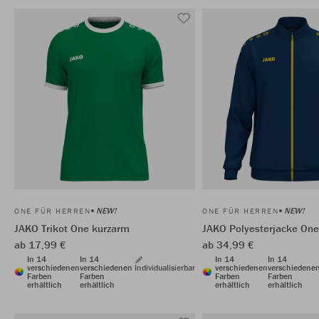
NEW!
NEW!
ONE FÜR HERREN
ONE FÜR HERREN
JAKO Trikot One kurzarm
JAKO Polyesterjacke One
ab 17,99 €
ab 34,99 €
In 14
In 14
In 14
In 14
verschiedenen
verschiedenen
Individualisierbar
verschiedenen
verschiedene
Farben
Farben
Farben
Farben
erhältlich
erhältlich
erhältlich
erhältlich