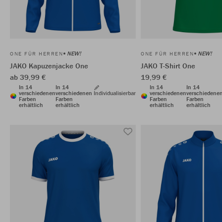
NEW!
NEW!
ONE FÜR HERREN
ONE FÜR HERREN
JAKO Kapuzenjacke One
JAKO T-Shirt One
ab 39,99 €
19,99 €
In 14
In 14
In 14
In 14
verschiedenen
verschiedenen
Individualisierbar
verschiedenen
verschiedene
Farben
Farben
Farben
Farben
erhältlich
erhältlich
erhältlich
erhältlich