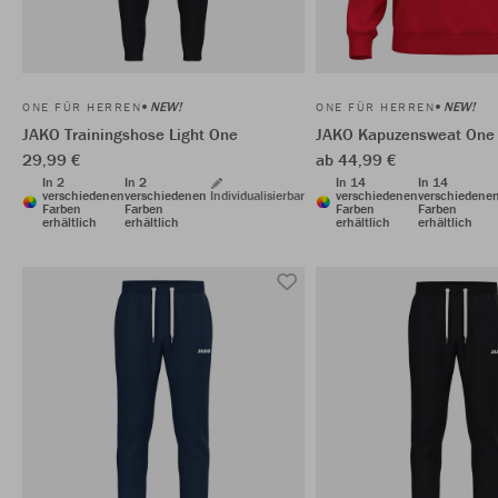
NEW!
NEW!
ONE FÜR HERREN
ONE FÜR HERREN
JAKO Trainingshose Light One
JAKO Kapuzensweat One 
29,99 €
ab 44,99 €
In 2
In 2
In 14
In 14
verschiedenen
verschiedenen
Individualisierbar
verschiedenen
verschiedene
Farben
Farben
Farben
Farben
erhältlich
erhältlich
erhältlich
erhältlich