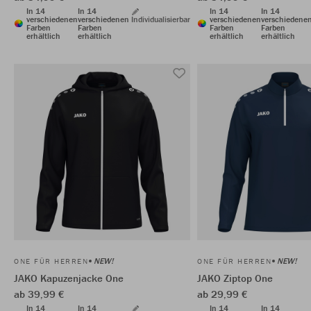
In 14
In 14
In 14
In 14
verschiedenen
verschiedenen
Individualisierbar
verschiedenen
verschiedene
Farben
Farben
Farben
Farben
erhältlich
erhältlich
erhältlich
erhältlich
NEW!
NEW!
ONE FÜR HERREN
ONE FÜR HERREN
JAKO Kapuzenjacke One
JAKO Ziptop One
ab 39,99 €
ab 29,99 €
In 14
In 14
In 14
In 14