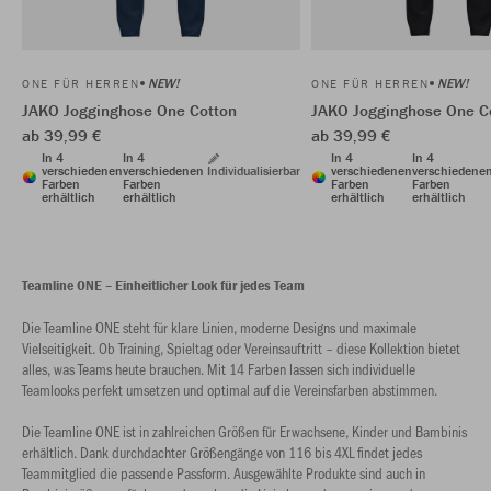
NEW!
NEW!
ONE FÜR HERREN
ONE FÜR HERREN
JAKO Jogginghose One Cotton
JAKO Jogginghose One C
ab 39,99 €
ab 39,99 €
In 4
In 4
In 4
In 4
verschiedenen
verschiedenen
Individualisierbar
verschiedenen
verschiedene
Farben
Farben
Farben
Farben
erhältlich
erhältlich
erhältlich
erhältlich
Teamline ONE – Einheitlicher Look für jedes Team
Die Teamline ONE steht für klare Linien, moderne Designs und maximale
Vielseitigkeit. Ob Training, Spieltag oder Vereinsauftritt – diese Kollektion bietet
alles, was Teams heute brauchen. Mit 14 Farben lassen sich individuelle
Teamlooks perfekt umsetzen und optimal auf die Vereinsfarben abstimmen.
Die Teamline ONE ist in zahlreichen Größen für Erwachsene, Kinder und Bambinis
erhältlich. Dank durchdachter Größengänge von 116 bis 4XL findet jedes
Teammitglied die passende Passform. Ausgewählte Produkte sind auch in