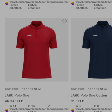
verschiedenen
verschiedenen
Individualisierbar
verschiedenen
verschiedene
Farben
Farben
Farben
Farben
erhältlich
erhältlich
erhältlich
erhältlich
NEW!
NEW!
ONE FÜR HERREN
ONE FÜR HERREN
JAKO Polo One
JAKO Polo One Cotton
ab 24,99 €
29,99 €
In 14
In 14
In 8
In 8
verschiedenen
verschiedenen
Individualisierbar
verschiedenen
verschiedene
Farben
Farben
Farben
Farben