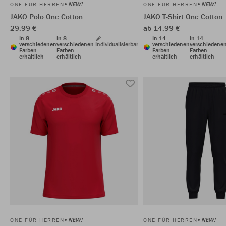
NEW!
NEW!
ONE FÜR HERREN
ONE FÜR HERREN
JAKO Polo One Cotton
JAKO T-Shirt One Cotton
29,99 €
ab 14,99 €
In 8
In 8
In 14
In 14
verschiedenen
verschiedenen
Individualisierbar
verschiedenen
verschiedene
Farben
Farben
Farben
Farben
erhältlich
erhältlich
erhältlich
erhältlich
NEW!
NEW!
ONE FÜR HERREN
ONE FÜR HERREN