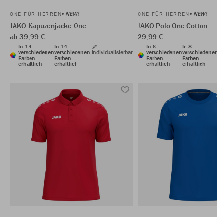
NEW!
NEW!
ONE FÜR HERREN
ONE FÜR HERREN
JAKO Kapuzenjacke One
JAKO Polo One Cotton
ab 39,99 €
29,99 €
In 14
In 14
In 8
In 8
verschiedenen
verschiedenen
Individualisierbar
verschiedenen
verschiedene
Farben
Farben
Farben
Farben
erhältlich
erhältlich
erhältlich
erhältlich