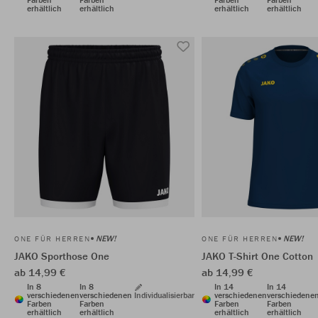
erhältlich
erhältlich
erhältlich
erhältlich
NEW!
NEW!
ONE FÜR HERREN
ONE FÜR HERREN
JAKO Sporthose One
JAKO T-Shirt One Cotton
ab 14,99 €
ab 14,99 €
In 8
In 8
In 14
In 14
verschiedenen
verschiedenen
Individualisierbar
verschiedenen
verschiedene
Farben
Farben
Farben
Farben
erhältlich
erhältlich
erhältlich
erhältlich