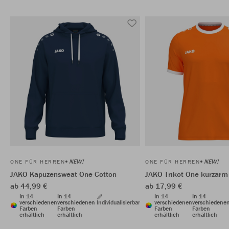
NEW!
NEW!
ONE FÜR HERREN
ONE FÜR HERREN
JAKO Kapuzensweat One Cotton
JAKO Trikot One kurzarm
ab 44,99 €
ab 17,99 €
In 14
In 14
In 14
In 14
verschiedenen
verschiedenen
Individualisierbar
verschiedenen
verschiedene
Farben
Farben
Farben
Farben
erhältlich
erhältlich
erhältlich
erhältlich