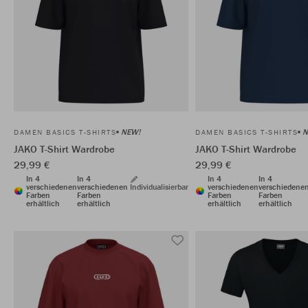
NEW!
N
DAMEN BASICS T-SHIRTS
DAMEN BASICS T-SHIRTS
JAKO T-Shirt Wardrobe
JAKO T-Shirt Wardrobe
29,99 €
29,99 €
In 4
In 4
In 4
In 4
verschiedenen
verschiedenen
Individualisierbar
verschiedenen
verschiedene
Farben
Farben
Farben
Farben
erhältlich
erhältlich
erhältlich
erhältlich