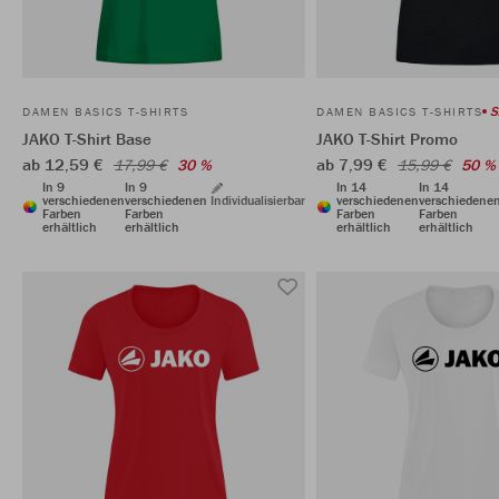
S
DAMEN BASICS T-SHIRTS
DAMEN BASICS T-SHIRTS
JAKO T-Shirt Base
JAKO T-Shirt Promo
ab 12,59 €
ab 7,99 €
17,99 €
30 %
15,99 €
50 %
In 9
In 9
In 14
In 14
verschiedenen
verschiedenen
Individualisierbar
verschiedenen
verschiedene
Farben
Farben
Farben
Farben
erhältlich
erhältlich
erhältlich
erhältlich