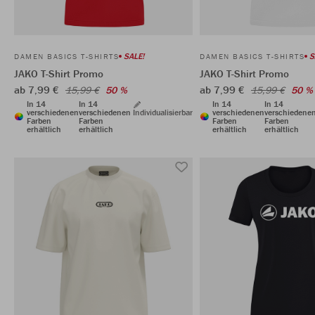
SALE!
S
DAMEN BASICS T-SHIRTS
DAMEN BASICS T-SHIRTS
JAKO T-Shirt Promo
JAKO T-Shirt Promo
ab 7,99 €
ab 7,99 €
15,99 €
50 %
15,99 €
50 %
In 14
In 14
In 14
In 14
verschiedenen
verschiedenen
Individualisierbar
verschiedenen
verschiedene
Farben
Farben
Farben
Farben
erhältlich
erhältlich
erhältlich
erhältlich