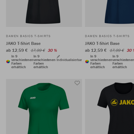
DAMEN BASICS T-SHIRTS
DAMEN BASICS T-SHIRTS
JAKO T-Shirt Base
JAKO T-Shirt Base
ab 12,59 €
ab 12,59 €
17,99 €
30 %
17,99 €
30 
In 9
In 9
In 9
In 9
verschiedenen
verschiedenen
Individualisierbar
verschiedenen
verschiedene
Farben
Farben
Farben
Farben
erhältlich
erhältlich
erhältlich
erhältlich