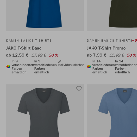
S
DAMEN BASICS T-SHIRTS
DAMEN BASICS T-SHIRTS
JAKO T-Shirt Base
JAKO T-Shirt Promo
ab 12,59 €
ab 7,99 €
17,99 €
30 %
15,99 €
50 %
In 9
In 9
In 14
In 14
verschiedenen
verschiedenen
Individualisierbar
verschiedenen
verschiedene
Farben
Farben
Farben
Farben
erhältlich
erhältlich
erhältlich
erhältlich