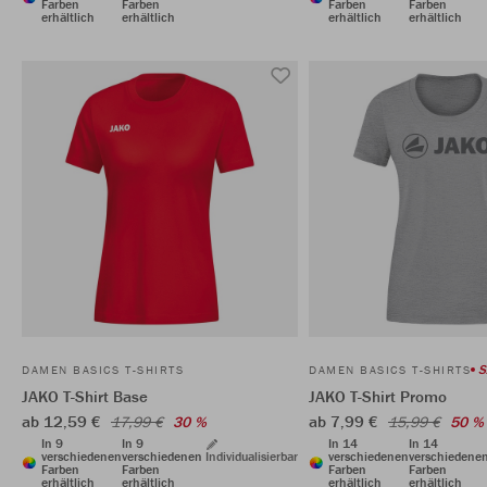
Farben
Farben
Farben
Farben
erhältlich
erhältlich
erhältlich
erhältlich
S
DAMEN BASICS T-SHIRTS
DAMEN BASICS T-SHIRTS
JAKO T-Shirt Base
JAKO T-Shirt Promo
ab 12,59 €
ab 7,99 €
17,99 €
30 %
15,99 €
50 %
In 9
In 9
In 14
In 14
verschiedenen
verschiedenen
Individualisierbar
verschiedenen
verschiedene
Farben
Farben
Farben
Farben
erhältlich
erhältlich
erhältlich
erhältlich