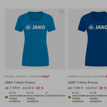
SALE!
S
DAMEN BASICS T-SHIRTS
DAMEN BASICS T-SHIRTS
JAKO T-Shirt Promo
JAKO T-Shirt Promo
ab 7,99 €
ab 7,99 €
15,99 €
50 %
15,99 €
50 %
In 14
In 14
In 14
In 14
verschiedenen
verschiedenen
Individualisierbar
verschiedenen
verschiedene
Farben
Farben
Farben
Farben
erhältlich
erhältlich
erhältlich
erhältlich