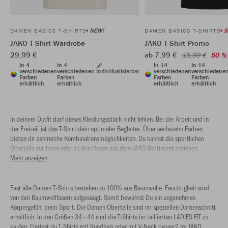
NEW!
S
DAMEN BASICS T-SHIRTS
DAMEN BASICS T-SHIRTS
JAKO T-Shirt Wardrobe
JAKO T-Shirt Promo
29,99 €
ab 7,99 €
15,99 €
50 %
In 4
In 4
In 14
In 14
verschiedenen
verschiedenen
Individualisierbar
verschiedenen
verschiedene
Farben
Farben
Farben
Farben
erhältlich
erhältlich
erhältlich
erhältlich
In deinem Outfit darf dieses Kleidungsstück nicht fehlen. Bei der Arbeit und in
der Freizeit ist das T-Shirt dein optimaler Begleiter. Über sechszehn Farben
bieten dir zahlreiche Kombinationsmöglichkeiten. Du kannst die sportlichen
Oberteile zur Jeans oder zu den Hosen aus dem JAKO Sortiment anziehen.
Sportlich und gleichzeitig bequem höchst komfortabel.
Mehr anzeigen
Fast alle Damen T-Shirts bestehen zu 100% aus Baumwolle. Feuchtigkeit wird
von den Baumwollfasern aufgesaugt. Somit bewahrst Du ein angenehmes
Körpergefühl beim Sport. Die Damen Oberteile sind im speziellen Damenschnitt
erhältlich. In den Größen 34 - 44 sind die T-Shirts im taillierten LADIES FIT zu
kaufen. Findest du T-Shirts mit Rundhals oder mit V-Neck besser? Im JAKO