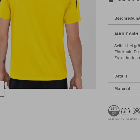
Beschreibun
JAKO T-Shirt
Selbst bei gr
Eindruck. Das
Es ist in den
Details
Material
Keep Dry
40° waschen
N