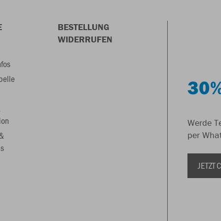
E
BESTELLUNG
WIDERRUFEN
nfos
belle
30%
&
ion
Werde Te
 &
per Wha
s
JETZT