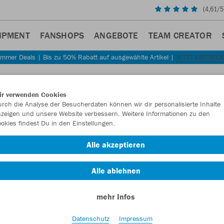
(
4,61
/5
IPMENT
FANSHOPS
ANGEBOTE
TEAM CREATOR
mmer Deals | Bis zu 50% Rabatt auf ausgewählte Artikel |
JETZT ENTDEC
Sta
Zurück
ir verwenden Cookies
JAKO
rch die Analyse der Besucherdaten können wir dir personalisierte Inhalte
zeigen und unsere Website verbessern. Weitere Informationen zu den
okies findest Du in den Einstellungen.
Artikelnummer:
Alle akzeptieren
Lust auf 30% R
Alle ablehnen
mehr Infos
Datenschutz
Impressum