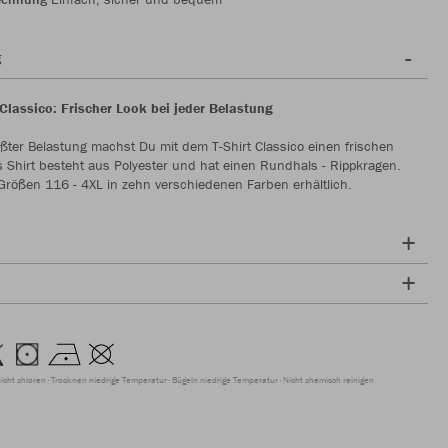
g
 Classico: Frischer Look bei jeder Belastung
ößter Belastung machst Du mit dem T-Shirt Classico einen frischen
 Shirt besteht aus Polyester und hat einen Rundhals - Rippkragen.
 Größen 116 - 4XL in zehn verschiedenen Farben erhältlich.
icht chloren
Trocknen niedrige Temperatur
Bügeln niedrige Temperatur
Nicht chemisch reinigen