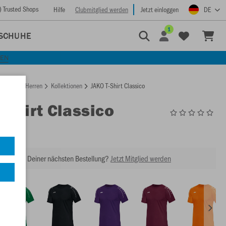
) Trusted Shops
Hilfe
Clubmitglied werden
Jetzt einloggen
DE
1
SCHUHE
KEN
rtseite
Herren
Kollektionen
JAKO T-Shirt Classico
T-Shirt Classico
6150
abatt bei Deiner nächsten Bestellung?
Jetzt Mitglied werden