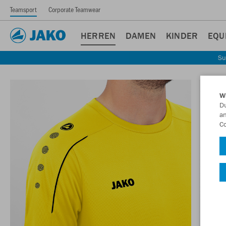
Teamsport
Corporate Teamwear
HERREN
DAMEN
KINDER
EQU
Su
W
Du
an
Co