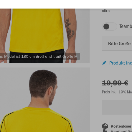
citro
Teamb
Bitte Größe
s Model ist 180 cm groß und trägt Größe M.
Produkt ind
19,99 €
Preis inkl. 19% M
Kostenloser
Kauf auf R