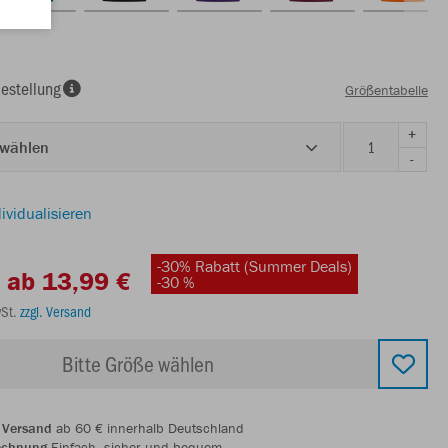
estellung
Größentabelle
+
 wählen
-
ividualisieren
-30% Rabatt (Summer Deals)
ab 13,99 €
-30 %
wSt.
zzgl. Versand
Bitte Größe wählen
 Versand
ab 60 € innerhalb Deutschland
echnung
Einfach, sicher und bequem