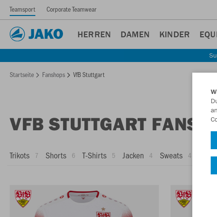
Teamsport
Corporate Teamwear
HERREN
DAMEN
KINDER
EQU
Su
Startseite
Fanshops
VfB Stuttgart
W
Du
an
VFB STUTTGART FANSH
Co
Trikots
Shorts
T-Shirts
Jacken
Sweats
Hose
7
6
5
4
4