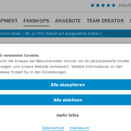
(
4,61
/5
IPMENT
FANSHOPS
ANGEBOTE
TEAM CREATOR
mmer Deals | Bis zu 50% Rabatt auf ausgewählte Artikel |
JETZT ENTDEC
ir verwenden Cookies
rch die Analyse der Besucherdaten können wir dir personalisierte Inhalte
zeigen und unsere Website verbessern. Weitere Informationen zu den
OP
okies findest Du in den Einstellungen.
Alle akzeptieren
n
Polos
Ziptops
Accessiores
2
2
2
1
Alle ablehnen
mehr Infos
Datenschutz
Impressum