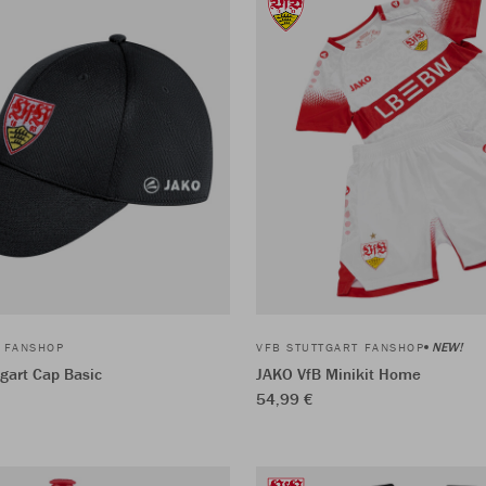
NEW!
T FANSHOP
VFB STUTTGART FANSHOP
gart Cap Basic
JAKO VfB Minikit Home
54,99 €