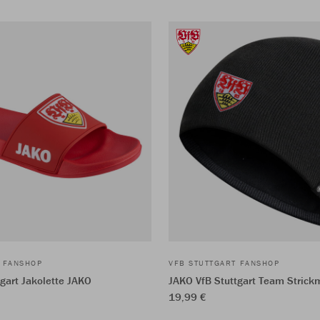
T FANSHOP
VFB STUTTGART FANSHOP
gart Jakolette JAKO
JAKO VfB Stuttgart Team Strick
19,99 €