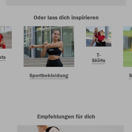
Oder lass dich inspirieren
T-
ots
Shirts
Sportbekleidung
S
Empfehlungen für dich