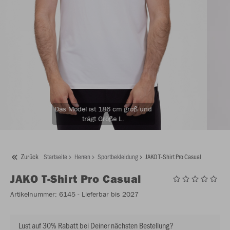
Das Model ist 186 cm groß und
trägt Größe L.
Zurück
Startseite
Herren
Sportbekleidung
JAKO T-Shirt Pro Casual
JAKO
T-Shirt Pro Casual
Artikelnummer:
6145
- Lieferbar bis 2027
Lust auf 30% Rabatt bei Deiner nächsten Bestellung?