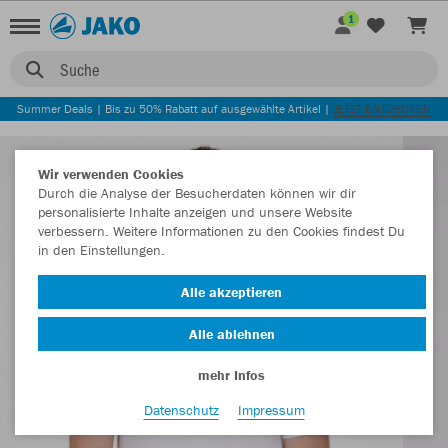
1
Suche
Summer Deals | Bis zu 50% Rabatt auf ausgewählte Artikel |
JETZT ENTDECKEN
Wir verwenden Cookies
Durch die Analyse der Besucherdaten können wir dir
personalisierte Inhalte anzeigen und unsere Website
verbessern. Weitere Informationen zu den Cookies findest Du
in den Einstellungen.
Alle akzeptieren
Alle ablehnen
mehr Infos
Datenschutz
Impressum