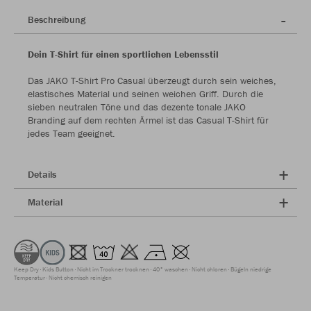
Beschreibung
Dein T-Shirt für einen sportlichen Lebensstil
Das JAKO T-Shirt Pro Casual überzeugt durch sein weiches,
elastisches Material und seinen weichen Griff. Durch die
sieben neutralen Töne und das dezente tonale JAKO
Branding auf dem rechten Ärmel ist das Casual T-Shirt für
jedes Team geeignet.
Details
Material
Keep Dry
Kids Button
Nicht im Trockner trocknen
40° waschen
Nicht chloren
Bügeln niedrige
Temperatur
Nicht chemisch reinigen