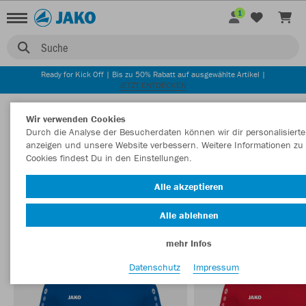
1
Suche
Ready for Kick Off | Bis zu 50% Rabatt auf ausgewählte Artikel |
JETZT ENTDECKEN
Startseite
Kinder
Sportbekleidung
Trikots
Wir verwenden Cookies
Durch die Analyse der Besucherdaten können wir dir personalisierte
anzeigen und unsere Website verbessern. Weitere Informationen zu
Cookies findest Du in den Einstellungen.
KINDER TRIKOTS
Filter anzeigen
Sortieren nach
Alle akzeptieren
Alle ablehnen
Trikots
Hosen
189
4
mehr Infos
Datenschutz
Impressum