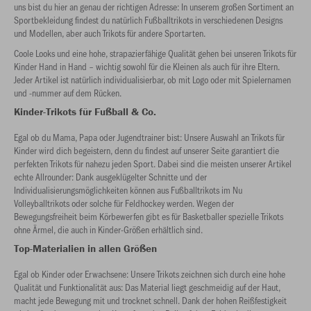
uns bist du hier an genau der richtigen Adresse: In unserem großen Sortiment an
Sportbekleidung findest du natürlich Fußballtrikots in verschiedenen Designs
und Modellen, aber auch Trikots für andere Sportarten.
Coole Looks und eine hohe, strapazierfähige Qualität gehen bei unseren Trikots für
Kinder Hand in Hand – wichtig sowohl für die Kleinen als auch für ihre Eltern.
Jeder Artikel ist natürlich individualisierbar, ob mit Logo oder mit Spielernamen
und -nummer auf dem Rücken.
Kinder-Trikots für Fußball & Co.
Egal ob du Mama, Papa oder Jugendtrainer bist: Unsere Auswahl an Trikots für
Kinder wird dich begeistern, denn du findest auf unserer Seite garantiert die
perfekten Trikots für nahezu jeden Sport. Dabei sind die meisten unserer Artikel
echte Allrounder: Dank ausgeklügelter Schnitte und der
Individualisierungsmöglichkeiten können aus Fußballtrikots im Nu
Volleyballtrikots oder solche für Feldhockey werden. Wegen der
Bewegungsfreiheit beim Körbewerfen gibt es für Basketballer spezielle Trikots
ohne Ärmel, die auch in Kinder-Größen erhältlich sind.
Top-Materialien in allen Größen
Egal ob Kinder oder Erwachsene: Unsere Trikots zeichnen sich durch eine hohe
Qualität und Funktionalität aus: Das Material liegt geschmeidig auf der Haut,
macht jede Bewegung mit und trocknet schnell. Dank der hohen Reißfestigkeit