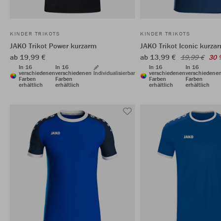
KINDER TRIKOTS
KINDER TRIKOTS
JAKO Trikot Power kurzarm
JAKO Trikot Iconic kurza
ab 19,99 €
ab 13,99 €
19,99 €
30 
In 16
In 16
In 16
In 16
verschiedenen
verschiedenen
Individualisierbar
verschiedenen
verschiedene
Farben
Farben
Farben
Farben
erhältlich
erhältlich
erhältlich
erhältlich