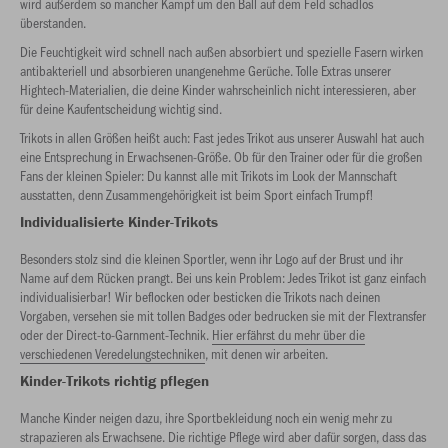
wird außerdem so mancher Kampf um den Ball auf dem Feld schadlos
überstanden.
Die Feuchtigkeit wird schnell nach außen absorbiert und spezielle Fasern wirken
antibakteriell und absorbieren unangenehme Gerüche. Tolle Extras unserer
Hightech-Materialien, die deine Kinder wahrscheinlich nicht interessieren, aber
für deine Kaufentscheidung wichtig sind.
Trikots in allen Größen heißt auch: Fast jedes Trikot aus unserer Auswahl hat auch
eine Entsprechung in Erwachsenen-Größe. Ob für den Trainer oder für die großen
Fans der kleinen Spieler: Du kannst alle mit Trikots im Look der Mannschaft
ausstatten, denn Zusammengehörigkeit ist beim Sport einfach Trumpf!
Individualisierte Kinder-Trikots
Besonders stolz sind die kleinen Sportler, wenn ihr Logo auf der Brust und ihr
Name auf dem Rücken prangt. Bei uns kein Problem: Jedes Trikot ist ganz einfach
individualisierbar! Wir beflocken oder besticken die Trikots nach deinen
Vorgaben, versehen sie mit tollen Badges oder bedrucken sie mit der Flextransfer
oder der Direct-to-Garnment-Technik.
Hier erfährst du mehr über die
verschiedenen Veredelungstechniken
, mit denen wir arbeiten.
Kinder-Trikots richtig pflegen
Manche Kinder neigen dazu, ihre Sportbekleidung noch ein wenig mehr zu
strapazieren als Erwachsene. Die richtige Pflege wird aber dafür sorgen, dass das