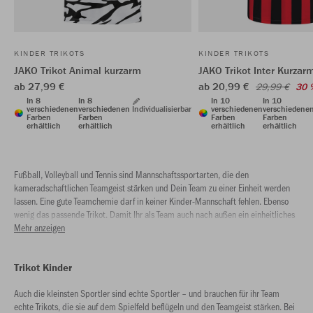
KINDER TRIKOTS
KINDER TRIKOTS
JAKO Trikot Animal kurzarm
JAKO Trikot Inter Kurzar
ab 27,99 €
ab 20,99 €
29,99 €
30 
In 8
In 8
In 10
In 10
verschiedenen
verschiedenen
Individualisierbar
verschiedenen
verschiedene
Farben
Farben
Farben
Farben
erhältlich
erhältlich
erhältlich
erhältlich
Fußball, Volleyball und Tennis sind Mannschaftssportarten, die den
kameradschaftlichen Teamgeist stärken und Dein Team zu einer Einheit werden
lassen. Eine gute Teamchemie darf in keiner Kinder-Mannschaft fehlen. Ebenso
wenig das passende Trikot. Damit Ihr als Team auch nach außen ein einheitliches
Bild abgebt, solltet Ihr im selben Outfit auftreten.
Mehr anzeigen
Trikot Kinder
Auch die kleinsten Sportler sind echte Sportler – und brauchen für ihr Team
echte Trikots, die sie auf dem Spielfeld beflügeln und den Teamgeist stärken. Bei