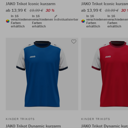
JAKO Trikot Iconic kurzarm
JAKO Trikot Iconic kurza
ab 13,99 €
ab 13,99 €
19,99 €
30 %
19,99 €
30 
In 16
In 16
In 16
In 16
verschiedenen
verschiedenen
Individualisierbar
verschiedenen
verschiedene
Farben
Farben
Farben
Farben
erhältlich
erhältlich
erhältlich
erhältlich
KINDER TRIKOTS
KINDER TRIKOTS
JAKO Trikot Dynamic kurzarm
JAKO Trikot Dynamic ku