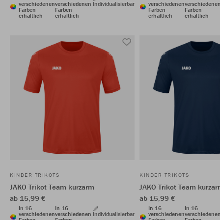
verschiedenen
verschiedenen
Individualisierbar
verschiedenen
verschiedene
Farben
Farben
Farben
Farben
erhältlich
erhältlich
erhältlich
erhältlich
KINDER TRIKOTS
KINDER TRIKOTS
JAKO Trikot Team kurzarm
JAKO Trikot Team kurza
ab 15,99 €
ab 15,99 €
In 16
In 16
In 16
In 16
verschiedenen
verschiedenen
Individualisierbar
verschiedenen
verschiedene
Farben
Farben
Farben
Farben