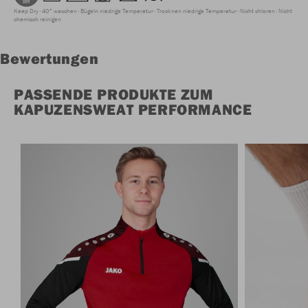
Keep Dry
40° waschen
Bügeln niedrige Temperatur
Trocknen niedrige Temperatur
Nicht chloren
Nicht
chemisch reinigen
Bewertungen
PASSENDE PRODUKTE ZUM
KAPUZENSWEAT PERFORMANCE