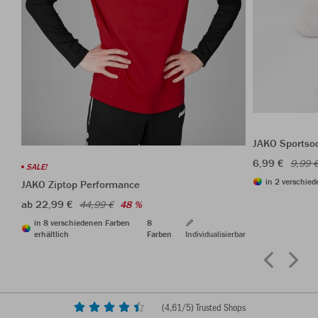
JAKO Sportso
6,99 €
9,99 
SALE!
in 2 verschied
JAKO Ziptop Performance
ab 22,99 €
44,99 €
48 %
in 8 verschiedenen Farben
8
erhältlich
Farben
Individualisierbar
(
4,61
/5) Trusted Shops