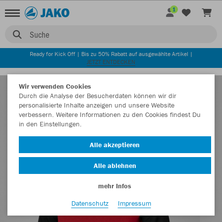
1
Suche
Ready for Kick Off | Bis zu 50% Rabatt auf ausgewählte Artikel |
JETZT ENTDECKEN
Wir verwenden Cookies
Durch die Analyse der Besucherdaten können wir dir
personalisierte Inhalte anzeigen und unsere Website
verbessern. Weitere Informationen zu den Cookies findest Du
in den Einstellungen.
Alle akzeptieren
Alle ablehnen
mehr Infos
Datenschutz
Impressum