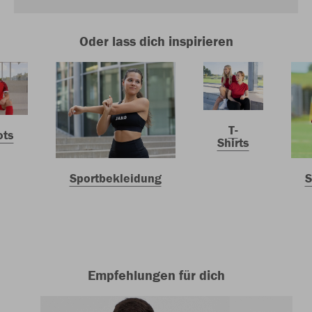
Oder lass dich inspirieren
T-
ots
Shirts
Sportbekleidung
S
Empfehlungen für dich