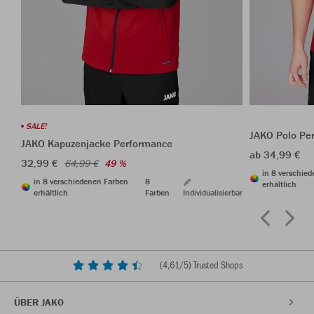
SALE!
JAKO Polo Pe
JAKO Kapuzenjacke Performance
ab 34,99 €
32,99 €
64,99 €
49 %
in 8 verschie
in 8 verschiedenen Farben
8
erhältlich
erhältlich
Farben
Individualisierbar
(
4,61
/5) Trusted Shops
ÜBER JAKO