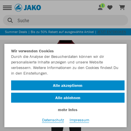
1
Suche
Summer Deals | Bis zu 50% Rabatt auf ausgewählte Artikel |
JETZT ENTDECKEN
Wir verwenden Cookies
Durch die Analyse der Besucherdaten können wir dir
personalisierte Inhalte anzeigen und unsere Website
verbessern. Weitere Informationen zu den Cookies findest Du
in den Einstellungen.
Alle akzeptieren
Alle ablehnen
mehr Infos
Datenschutz
Impressum