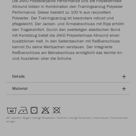
Die JAKO Polyesterjacke Performance und die Polyesterhose
Allround bilden in Kombination den Trainingsanzug Polyester
Performance. Dieser besteht zu 100 % aus recyceltem
Polyester. Der Trainingsanzug ist besonders robust und
pflegeleicht. Der Jacken- und Ärmelabschluss mit Ripp erhöht
den Tragekomfort. Durch den zweiteiligen elastischen Bund
mit Kordelzug bietet die JAKO Polyesterhose Allround einen
zusätzlichen Halt. In den Seitentaschen mit Reißverschluss
kannst Du deine Wertsachen verstauen. Der integrierte
Reißverschluss am Beinabschluss ermöglicht das leichte An-
und Ausziehen über die Schuhe.
Details
Material
40° waschen
Bügeln niedrige Temperatur
Trocknen niedrige Temperatur
Nicht chloren
Nicht chemisch
reinigen