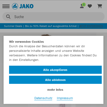
1
Suche
Summer Deals | Bis zu 50% Rabatt auf ausgewählte Artikel |
JETZT ENTDECKEN
Wir verwenden Cookies
Durch die Analyse der Besucherdaten können wir dir
personalisierte Inhalte anzeigen und unsere Website
verbessern. Weitere Informationen zu den Cookies findest Du
in den Einstellungen.
Alle akzeptieren
Alle ablehnen
mehr Infos
Datenschutz
Impressum