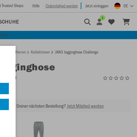
) Trusted Shops
Hilfe
Clubmitglied werden
Jetzt einloggen
DE
1
SCHUHE
CKEN
rtseite
Herren
Kollektionen
JAKO Jogginghose Challenge
Jogginghose
enge
6521
abatt bei Deiner nächsten Bestellung?
Jetzt Mitglied werden