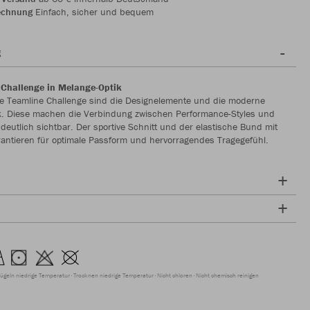
echnung
Einfach, sicher und bequem
g
Challenge in Melange-Optik
ie Teamline Challenge sind die Designelemente und die moderne
k. Diese machen die Verbindung zwischen Performance-Styles und
 deutlich sichtbar. Der sportive Schnitt und der elastische Bund mit
antieren für optimale Passform und hervorragendes Tragegefühl.
ügeln niedrige Temperatur
Trocknen niedrige Temperatur
Nicht chloren
Nicht chemisch reinigen