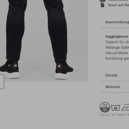
Kauf auf R
Beschreibun
Jogginghose 
Typisch für d
Melange Opti
Casual-Styles
Kordelzug gar
Details
Material
Keep Dry
40° waschen
B