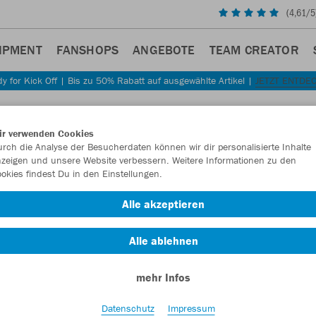
(
4,61
/5
IPMENT
FANSHOPS
ANGEBOTE
TEAM CREATOR
y for Kick Off | Bis zu 50% Rabatt auf ausgewählte Artikel |
JETZT ENTDE
Sta
Zurück
ir verwenden Cookies
JAKO
rch die Analyse der Besucherdaten können wir dir personalisierte Inhalte
zeigen und unsere Website verbessern. Weitere Informationen zu den
Chall
okies findest Du in den Einstellungen.
Artikelnummer:
Alle akzeptieren
Alle ablehnen
Lust auf 30% R
mehr Infos
Datenschutz
Impressum