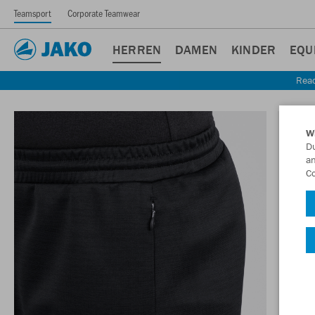
Teamsport
Corporate Teamwear
HERREN
DAMEN
KINDER
EQU
Read
W
Du
an
Co