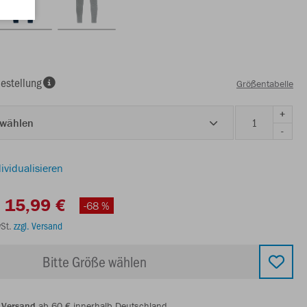
estellung
Größentabelle
+
 wählen
-
ividualisieren
15,99 €
-68 %
wSt.
zzgl. Versand
Bitte Größe wählen
 Versand
ab 60 € innerhalb Deutschland