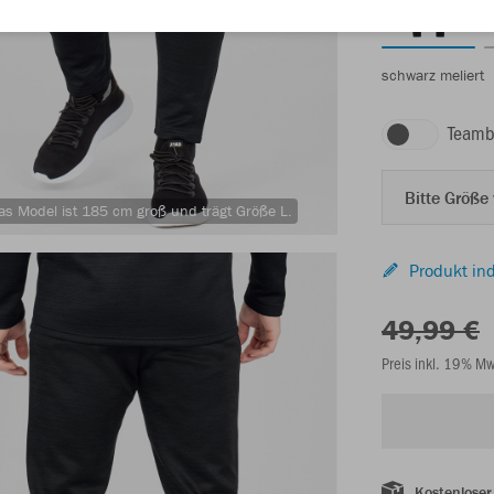
schwarz meliert
Teamb
Bitte Größe
as Model ist 185 cm groß und trägt Größe L.
Produkt ind
49,99 €
Preis inkl. 19% M
Kostenloser