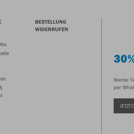
E
BESTELLUNG
WIDERRUFEN
nfos
belle
30%
&
ion
Werde Te
 &
per Wha
s
JETZT