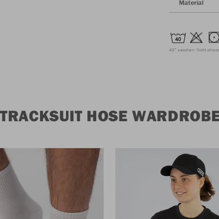
Material
40° waschen
Nicht chlor
 TRACKSUIT HOSE WARDROB