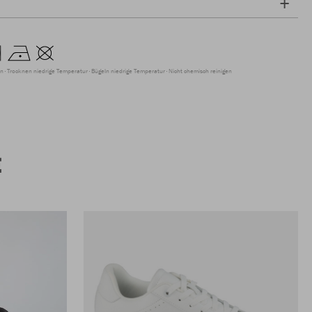
en
Trocknen niedrige Temperatur
Bügeln niedrige Temperatur
Nicht chemisch reinigen
E