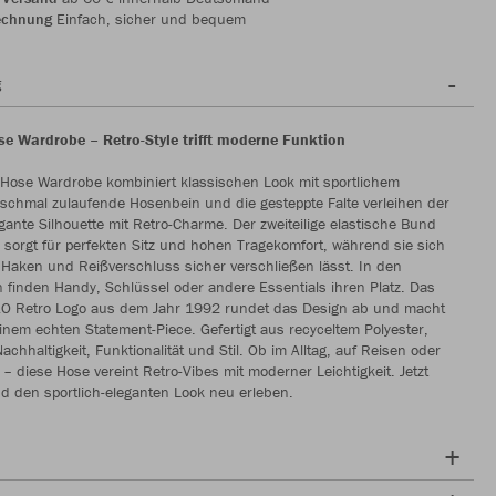
echnung
Einfach, sicher und bequem
g
se Wardrobe – Retro-Style trifft moderne Funktion
 Hose Wardrobe kombiniert klassischen Look mit sportlichem
schmal zulaufende Hosenbein und die gesteppte Falte verleihen der
gante Silhouette mit Retro-Charme. Der zweiteilige elastische Bund
 sorgt für perfekten Sitz und hohen Tragekomfort, während sie sich
Haken und Reißverschluss sicher verschließen lässt. In den
 finden Handy, Schlüssel oder andere Essentials ihren Platz. Das
KO Retro Logo aus dem Jahr 1992 rundet das Design ab und macht
inem echten Statement-Piece. Gefertigt aus recyceltem Polyester,
Nachhaltigkeit, Funktionalität und Stil. Ob im Alltag, auf Reisen oder
t – diese Hose vereint Retro-Vibes mit moderner Leichtigkeit. Jetzt
d den sportlich-eleganten Look neu erleben.