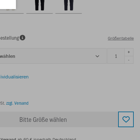
estellung
Größentabelle
+
 wählen
-
ividualisieren
wSt.
zzgl. Versand
Bitte Größe wählen
 Versand
ab 60 € innerhalb Deutschland