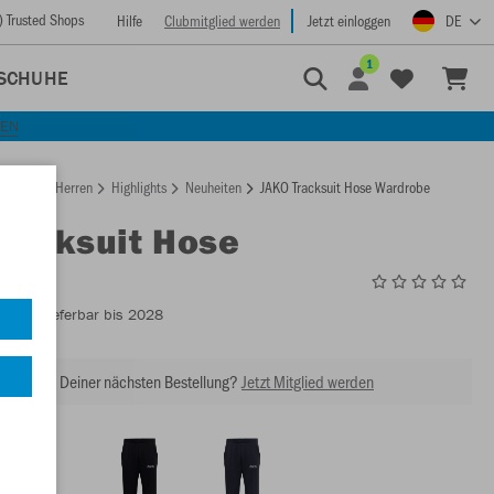
) Trusted Shops
Hilfe
Clubmitglied werden
Jetzt einloggen
DE
1
SCHUHE
KEN
rtseite
Herren
Highlights
Neuheiten
JAKO Tracksuit Hose Wardrobe
Tracksuit Hose
obe
6561
- Lieferbar bis 2028
abatt bei Deiner nächsten Bestellung?
Jetzt Mitglied werden