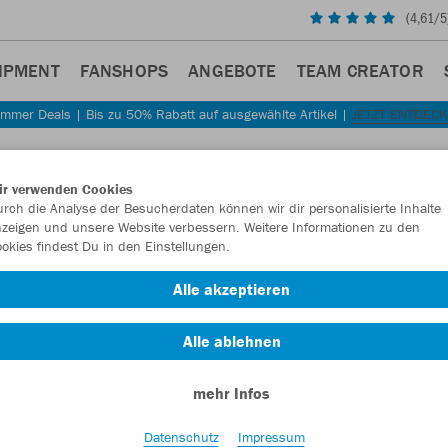
(
4,61
/5
IPMENT
FANSHOPS
ANGEBOTE
TEAM CREATOR
mmer Deals | Bis zu 50% Rabatt auf ausgewählte Artikel |
JETZT ENTDEC
Sta
Zurück
ir verwenden Cookies
JAKO
rch die Analyse der Besucherdaten können wir dir personalisierte Inhalte
zeigen und unsere Website verbessern. Weitere Informationen zu den
Wardr
okies findest Du in den Einstellungen.
Artikelnummer:
Alle akzeptieren
Alle ablehnen
Lust auf 30% R
mehr Infos
Datenschutz
Impressum