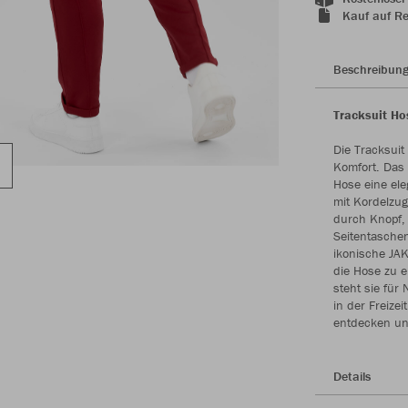
Kauf auf R
Beschreibun
Tracksuit Ho
Die Tracksuit
Komfort. Das 
Hose eine ele
mit Kordelzug
durch Knopf, 
Seitentaschen
ikonische JA
die Hose zu e
steht sie für 
in der Freizei
entdecken un
Details