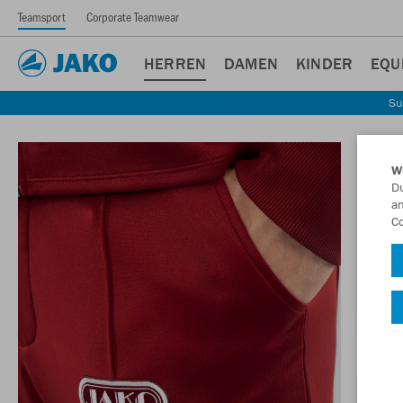
Teamsport
Corporate Teamwear
HERREN
DAMEN
KINDER
EQU
Su
W
Du
an
Co