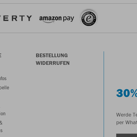
E
BESTELLUNG
WIDERRUFEN
nfos
belle
30%
&
ion
Werde Te
 &
per Wha
s