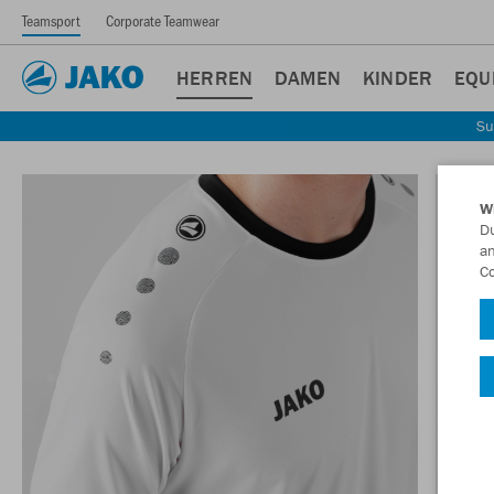
Teamsport
Corporate Teamwear
HERREN
DAMEN
KINDER
EQU
Su
W
Du
an
Co