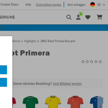
) Trusted Shops
Hilfe
Clubmitglied werden
Jetzt einloggen
DE
1
SCHUHE
KEN
rtseite
Herren
Highlights
JAKO Trikot Primera Kurzarm
Trikot Primera
rm
4212
abatt bei Deiner nächsten Bestellung?
Jetzt Mitglied werden