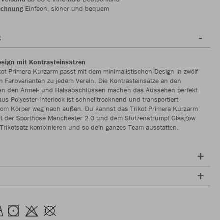
echnung
Einfach, sicher und bequem
g
esign mit Kontrasteinsätzen
ot Primera Kurzarm passt mit dem minimalistischen Design in zwölf
 Farbvarianten zu jedem Verein. Die Kontrasteinsätze an den
 an den Ärmel- und Halsabschlüssen machen das Aussehen perfekt.
aus Polyester-Interlock ist schnelltrocknend und transportiert
 vom Körper weg nach außen. Du kannst das Trikot Primera Kurzarm
it der Sporthose Manchester 2.0 und dem Stutzenstrumpf Glasgow
Trikotsatz kombinieren und so dein ganzes Team ausstatten.