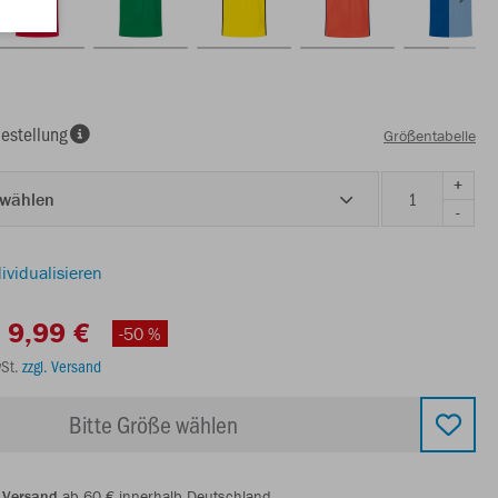
estellung
Größentabelle
+
 wählen
-
ividualisieren
9,99 €
-50 %
wSt.
zzgl. Versand
Bitte Größe wählen
 Versand
ab 60 € innerhalb Deutschland