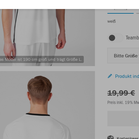
weiß
Teamb
Bitte Größe
as Model ist 190 cm groß und trägt Größe L.
Produkt ind
19,99 €
Preis inkl. 19% M
Kostenloser