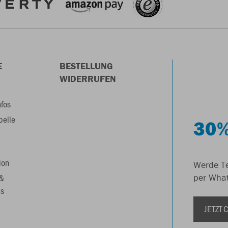
E
BESTELLUNG
WIDERRUFEN
nfos
belle
30%
&
ion
Werde Te
 &
per Wha
s
JETZT