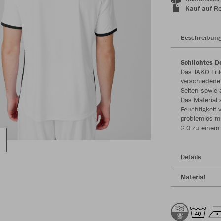
Kauf auf R
Beschreibun
Schlichtes D
Das JAKO Trik
verschiedenen
Seiten sowie
Das Material 
Feuchtigkeit
problemlos m
2.0 zu einem 
Details
Material