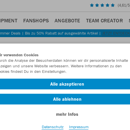
(
4,61
/5
IPMENT
FANSHOPS
ANGEBOTE
TEAM CREATOR
mmer Deals | Bis zu 50% Rabatt auf ausgewählte Artikel |
JETZT ENTDEC
Sta
Zurück
ir verwenden Cookies
JAKO
rch die Analyse der Besucherdaten können wir dir personalisierte Inhalte
zeigen und unsere Website verbessern. Weitere Informationen zu den
Kurza
okies findest Du in den Einstellungen.
Artikelnummer:
Alle akzeptieren
Alle ablehnen
Lust auf 30% R
mehr Infos
Datenschutz
Impressum