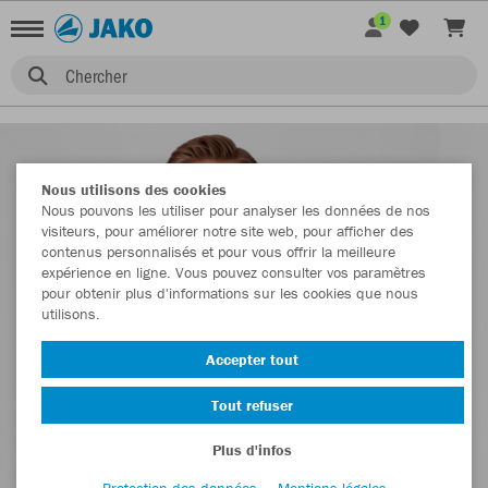
1
Chercher
Nous utilisons des cookies
Nous pouvons les utiliser pour analyser les données de nos
visiteurs, pour améliorer notre site web, pour afficher des
contenus personnalisés et pour vous offrir la meilleure
expérience en ligne. Vous pouvez consulter vos paramètres
pour obtenir plus d'informations sur les cookies que nous
utilisons.
Accepter tout
Tout refuser
Plus d'infos
Protection des données
Mentions légales