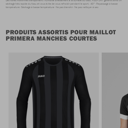
Les fibres microfines transportent l'humidité directement à la surface du tissu. KEEP DRY garantit ainsi un
séchage très rapide du tissu et vous évite de vous refroidir pendant le sport.
40°
Repassage à basse
température
Séchage à basse température
Ne pas blanchir
Ne pas nettoyer à sec
PRODUITS ASSORTIS POUR MAILLOT
PRIMERA MANCHES COURTES