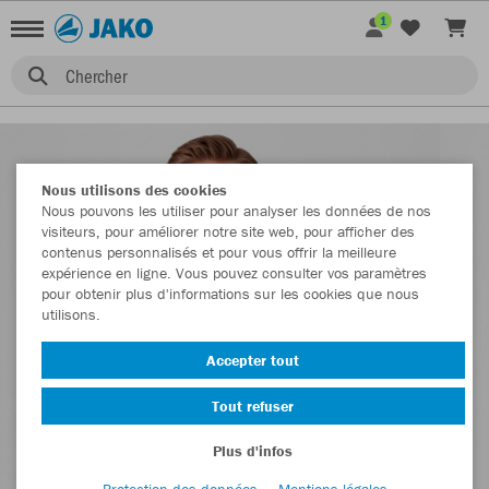
1
Chercher
Nous utilisons des cookies
Nous pouvons les utiliser pour analyser les données de nos
visiteurs, pour améliorer notre site web, pour afficher des
contenus personnalisés et pour vous offrir la meilleure
expérience en ligne. Vous pouvez consulter vos paramètres
pour obtenir plus d'informations sur les cookies que nous
utilisons.
Accepter tout
Tout refuser
Plus d'infos
Protection des données
Mentions légales