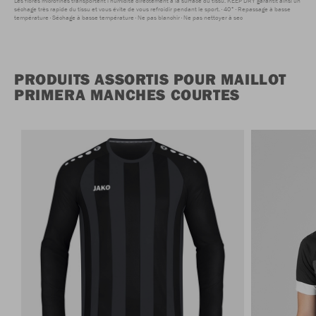
Les fibres microfines transportent l'humidité directement à la surface du tissu. KEEP DRY garantit ainsi un
séchage très rapide du tissu et vous évite de vous refroidir pendant le sport.
40°
Repassage à basse
température
Séchage à basse température
Ne pas blanchir
Ne pas nettoyer à sec
PRODUITS ASSORTIS POUR MAILLOT
PRIMERA MANCHES COURTES