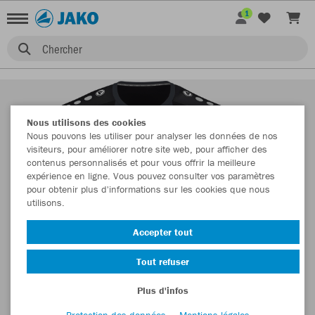
1
Chercher
Nous utilisons des cookies
Nous pouvons les utiliser pour analyser les données de nos
visiteurs, pour améliorer notre site web, pour afficher des
contenus personnalisés et pour vous offrir la meilleure
expérience en ligne. Vous pouvez consulter vos paramètres
pour obtenir plus d'informations sur les cookies que nous
utilisons.
Accepter tout
Tout refuser
Plus d'infos
Protection des données
Mentions légales