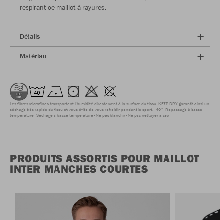
respirant ce maillot à rayures.
Détails
Matériau
Les fibres microfines transportent l'humidité directement à la surface du tissu. KEEP DRY garantit ainsi un
séchage très rapide du tissu et vous évite de vous refroidir pendant le sport.
40°
Repassage à basse
température
Séchage à basse température
Ne pas blanchir
Ne pas nettoyer à sec
PRODUITS ASSORTIS POUR MAILLOT
INTER MANCHES COURTES