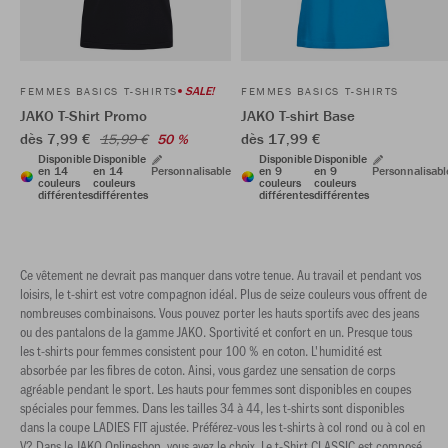
SALE!
FEMMES BASICS T-SHIRTS
FEMMES BASICS T-SHIRTS
JAKO T-Shirt Promo
JAKO T-shirt Base
dès 7,99 €
dès 17,99 €
15,99 €
50 %
Disponible
Disponible
Disponible
Disponible
en 14
en 14
Personnalisable
en 9
en 9
Personnalisabl
couleurs
couleurs
couleurs
couleurs
différentes
différentes
différentes
différentes
Ce vêtement ne devrait pas manquer dans votre tenue. Au travail et pendant vos
loisirs, le t-shirt est votre compagnon idéal. Plus de seize couleurs vous offrent de
nombreuses combinaisons. Vous pouvez porter les hauts sportifs avec des jeans
ou des pantalons de la gamme JAKO. Sportivité et confort en un. Presque tous
les t-shirts pour femmes consistent pour 100 % en coton. L'humidité est
absorbée par les fibres de coton. Ainsi, vous gardez une sensation de corps
agréable pendant le sport. Les hauts pour femmes sont disponibles en coupes
spéciales pour femmes. Dans les tailles 34 à 44, les t-shirts sont disponibles
dans la coupe LADIES FIT ajustée. Préférez-vous les t-shirts à col rond ou à col en
V? Dans le JAKO Onlineshop, vous avez le choix. Le t-Shirt CLASSIC est composé