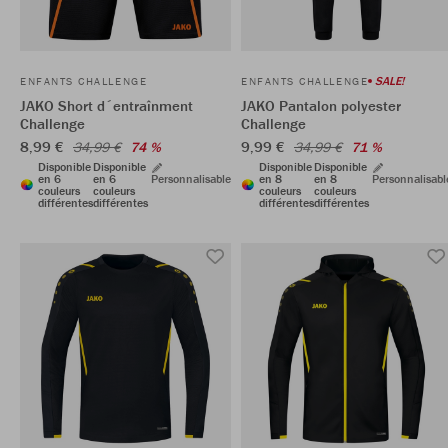
SALE!
ENFANTS CHALLENGE
ENFANTS CHALLENGE
JAKO Short d´entraînment
JAKO Pantalon polyester
Challenge
Challenge
8,99 €
9,99 €
34,99 €
74 %
34,99 €
71 %
Disponible
Disponible
Disponible
Disponible
en 6
en 6
Personnalisable
en 8
en 8
Personnalisabl
couleurs
couleurs
couleurs
couleurs
différentes
différentes
différentes
différentes