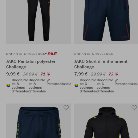
SALE!
ENFANTS CHALLENGE
ENFANTS CHALLENGE
JAKO Pantalon polyester
JAKO Short d´entraînment
Challenge
Challenge
9,99 €
7,99 €
34,99 €
71 %
29,99 €
73 %
Disponible
Disponible
Disponible
Disponible
en 8
en 8
Personnalisable
en 6
en 6
Personnalisabl
couleurs
couleurs
couleurs
couleurs
différentes
différentes
différentes
différentes