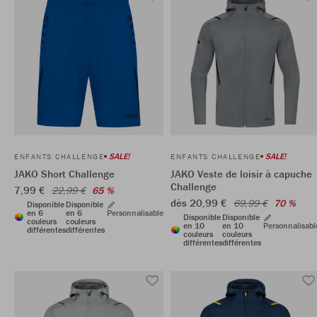
SALE!
SALE!
ENFANTS CHALLENGE
ENFANTS CHALLENGE
JAKO Short Challenge
JAKO Veste de loisir à capuche
Challenge
7,99 €
22,99 €
65 %
dès 20,99 €
69,99 €
70 %
Disponible
Disponible
en 6
en 6
Personnalisable
Disponible
Disponible
couleurs
couleurs
en 10
en 10
Personnalisabl
différentes
différentes
couleurs
couleurs
différentes
différentes