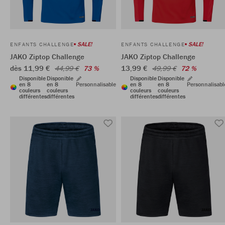
SALE!
SALE!
ENFANTS CHALLENGE
ENFANTS CHALLENGE
JAKO Ziptop Challenge
JAKO Ziptop Challenge
dès 11,99 €
13,99 €
44,99 €
73 %
49,99 €
72 %
Disponible
Disponible
Disponible
Disponible
en 8
en 8
Personnalisable
en 8
en 8
Personnalisabl
couleurs
couleurs
couleurs
couleurs
différentes
différentes
différentes
différentes