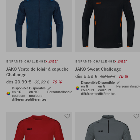
SALE!
SALE!
ENFANTS CHALLENGE
ENFANTS CHALLENGE
JAKO Veste de loisir à capuche
JAKO Sweat Challenge
Challenge
dès 9,99 €
39,99 €
75 %
dès 20,99 €
69,99 €
70 %
Disponible
Disponible
en 8
en 8
Personnalisabl
Disponible
Disponible
couleurs
couleurs
en 10
en 10
Personnalisable
différentes
différentes
couleurs
couleurs
différentes
différentes