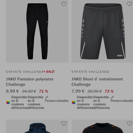
SALE!
ENFANTS CHALLENGE
ENFANTS CHALLENGE
JAKO Pantalon polyester
JAKO Short d´entraînment
Challenge
Challenge
9,99 €
7,99 €
34,99 €
71 %
29,99 €
73 %
Disponible
Disponible
Disponible
Disponible
en 8
en 8
Personnalisable
en 6
en 6
Personnalisabl
couleurs
couleurs
couleurs
couleurs
différentes
différentes
différentes
différentes