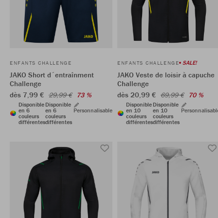
SALE!
ENFANTS CHALLENGE
ENFANTS CHALLENGE
JAKO Short d´entraînment
JAKO Veste de loisir à capuche
Challenge
Challenge
dès 7,99 €
dès 20,99 €
29,99 €
73 %
69,99 €
70 %
Disponible
Disponible
Disponible
Disponible
en 6
en 6
Personnalisable
en 10
en 10
Personnalisabl
couleurs
couleurs
couleurs
couleurs
différentes
différentes
différentes
différentes