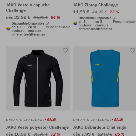
JAKO Veste à capuche
JAKO Ziptop Challenge
Challenge
11,99 €
44,99 €
73 %
dès 22,99 €
64,99 €
64 %
Disponible
Disponible
en 8
en 8
Personnalisabl
Disponible
Disponible
couleurs
couleurs
en 10
en 10
Personnalisable
différentes
différentes
couleurs
couleurs
différentes
différentes
SALE!
SALE!
ENFANTS CHALLENGE
ENFANTS CHALLENGE
JAKO Veste polyester Challenge
JAKO Débardeur Challenge
dès 10,99 €
dès 7,99 €
39,99 €
72 %
22,99 €
65 %