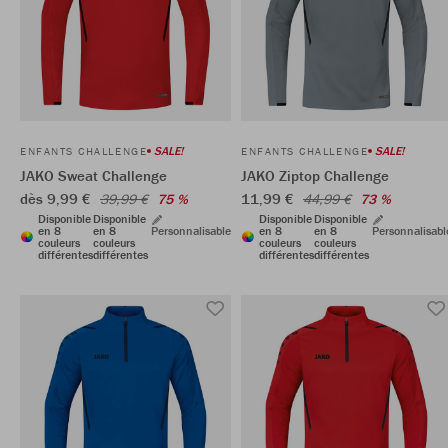
SALE!
SALE!
ENFANTS CHALLENGE
ENFANTS CHALLENGE
JAKO Sweat Challenge
JAKO Ziptop Challenge
dès 9,99 €
11,99 €
39,99 €
75 %
44,99 €
73 %
Disponible
Disponible
Disponible
Disponible
en 8
en 8
Personnalisable
en 8
en 8
Personnalisabl
couleurs
couleurs
couleurs
couleurs
différentes
différentes
différentes
différentes