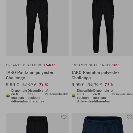
SALE!
SALE!
ENFANTS CHALLENGE
ENFANTS CHALLENGE
JAKO Pantalon polyester
JAKO Pantalon polyester
Challenge
Challenge
9,99 €
9,99 €
34,99 €
71 %
34,99 €
71 %
Disponible
Disponible
Disponible
Disponible
en 8
en 8
Personnalisable
en 8
en 8
Personnalisabl
couleurs
couleurs
couleurs
couleurs
différentes
différentes
différentes
différentes