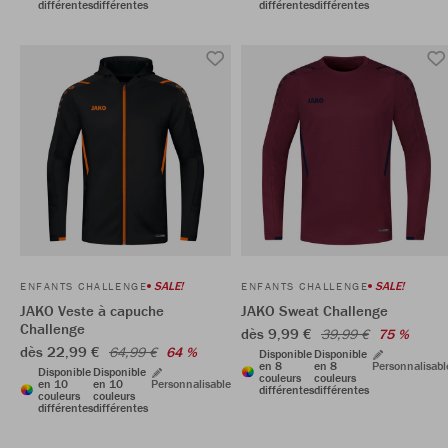
différentes
différentes
différentes
différentes
SALE!
SALE!
ENFANTS CHALLENGE
ENFANTS CHALLENGE
JAKO Veste à capuche
JAKO Sweat Challenge
Challenge
dès 9,99 €
39,99 €
75 %
dès 22,99 €
64,99 €
64 %
Disponible
Disponible
en 8
en 8
Personnalisabl
Disponible
Disponible
couleurs
couleurs
en 10
en 10
Personnalisable
différentes
différentes
couleurs
couleurs
différentes
différentes