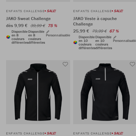
SALE!
SALE!
ENFANTS CHALLENGE
ENFANTS CHALLENGE
JAKO Sweat Challenge
JAKO Veste à capuche
Challenge
dès 9,99 €
39,99 €
75 %
25,99 €
79,99 €
67 %
Disponible
Disponible
en 8
en 8
Personnalisable
Disponible
Disponible
couleurs
couleurs
en 10
en 10
Personnalisabl
différentes
différentes
couleurs
couleurs
différentes
différentes
SALE!
SALE!
ENFANTS CHALLENGE
ENFANTS CHALLENGE