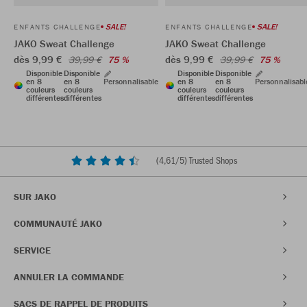
SALE!
SALE!
ENFANTS CHALLENGE
ENFANTS CHALLENGE
JAKO Sweat Challenge
JAKO Sweat Challenge
dès 9,99 €
dès 9,99 €
39,99 €
75 %
39,99 €
75 %
Disponible
Disponible
Disponible
Disponible
en 8
en 8
Personnalisable
en 8
en 8
Personnalisabl
couleurs
couleurs
couleurs
couleurs
différentes
différentes
différentes
différentes
(
4,61
/5) Trusted Shops
SUR JAKO
COMMUNAUTÉ JAKO
SERVICE
ANNULER LA COMMANDE
SACS DE RAPPEL DE PRODUITS