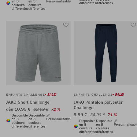
en 3
en 3
Personnalisable
différentes
différentes
couleurs
couleurs
différentes
différentes
SALE!
SALE!
ENFANTS CHALLENGE
ENFANTS CHALLENGE
JAKO Short Challenge
JAKO Pantalon polyester
Challenge
dès 10,99 €
39,99 €
72 %
9,99 €
34,99 €
71 %
Disponible
Disponible
en 3
en 3
Personnalisable
Disponible
Disponible
couleurs
couleurs
en 8
en 8
Personnalisabl
différentes
différentes
couleurs
couleurs
différentes
différentes