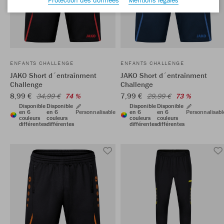
ENFANTS CHALLENGE
ENFANTS CHALLENGE
JAKO Short d´entraînment
JAKO Short d´entraînment
Challenge
Challenge
8,99 €
7,99 €
34,99 €
74 %
29,99 €
73 %
Disponible
Disponible
Disponible
Disponible
en 6
en 6
Personnalisable
en 6
en 6
Personnalisabl
couleurs
couleurs
couleurs
couleurs
différentes
différentes
différentes
différentes