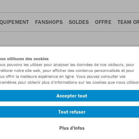
QUIPEMENT
FANSHOPS
SOLDES
OFFRE
TEAM C
us utilisons des cookies
us pouvons les utiliser pour analyser les données de nos visiteurs, pour
éliorer notre site web, pour afficher des contenus personnalisés et pour
us offrir la meilleure expérience en ligne. Vous pouvez consulter vos
ramètres pour obtenir plus d'informations sur les cookies que nous utiliso
talons d'entraînement
Shorts
3
3
Accepter tout
Tout refuser
Plus d'infos