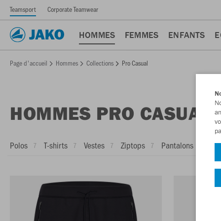
Teamsport
Corporate Teamwear
HOMMES
FEMMES
ENFANTS
E
Page d'accueil
Hommes
Collections
Pro Casual
No
No
HOMMES PRO CASUAL
am
vo
pa
Polos
T-shirts
Vestes
Ziptops
Pantalons
Pan
7
7
7
7
3