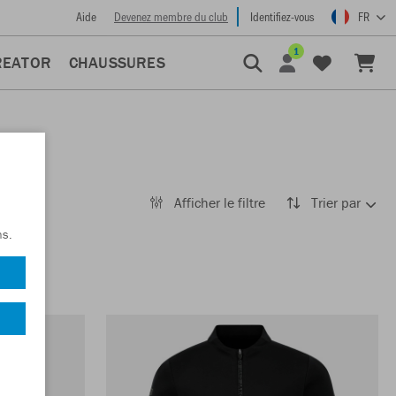
Aide
Devenez membre du club
Identifiez-vous
FR
1
REATOR
CHAUSSURES
Afficher le filtre
Trier par
ns.