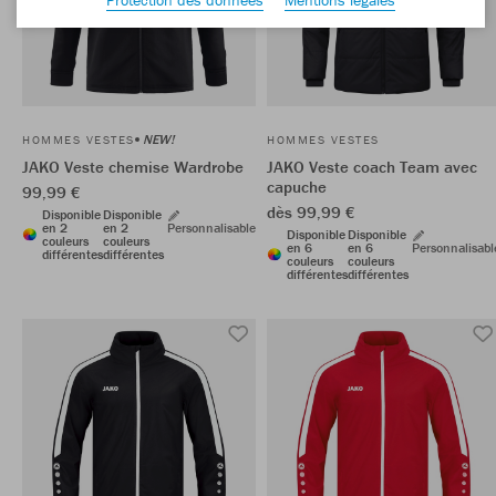
NEW!
HOMMES VESTES
HOMMES VESTES
JAKO Veste chemise Wardrobe
JAKO Veste coach Team avec
capuche
99,99 €
dès 99,99 €
Disponible
Disponible
en 2
en 2
Personnalisable
Disponible
Disponible
couleurs
couleurs
en 6
en 6
Personnalisabl
différentes
différentes
couleurs
couleurs
différentes
différentes