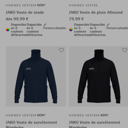
NEW!
HOMMES VESTES
HOMMES VESTES
JAKO Veste de stade
JAKO Veste de pluie Allround
dès 99,99 €
79,99 €
Disponible
Disponible
Disponible
Disponible
en 6
en 6
Personnalisable
en 5
en 5
Personnalisabl
couleurs
couleurs
couleurs
couleurs
différentes
différentes
différentes
différentes
NEW!
NEW!
HOMMES VESTES
HOMMES VESTES
JAKO Veste de survêtement
JAKO Veste de survêtement
Wardrobe
Wardrobe