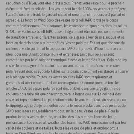
capuchon ou d’hiver, vous êtes prêts à tout. Prenez votre veste pour le prochain
événement. Vestes softshell. Les vestes sont fait de 100% polyester et protègent
l’athlète contre le froid, le gardent chaud et créent un climat corporel parfait et
agréable. La fonction Wind Stop des vestes softshell JAKO protège le corps
contre refroidissement. Pour hommes, les vestes sont disponibles dans les tailles
S-4XL. Les vestes softshell JAKO peuvent également être utilisées comme veste
de transition entre les différentes saisons, cela grâce à leur tissu élastique et sa
fonction de résistance aux intempéries. Vestes polaires. En tant que donneur de
chaleur, la veste polaire et le top polaire JAKO ont prouvés d’être le partenaire
idéal pour une utilisation intérieure et extérieure. Les tissus polaires sont
caractérisés par leur isolation thermique élevée et leur poids léger. Cela rend les
vestes le compagnon très confortable au vent et aux intempéries. Les vestes
polaires sont douces et confortables sur la peau, absolument résistantes à l’usure
et à séchage rapide. Toutes les vestes polaires JAKO sont respirantes et
garantissent ainsi un sentiment de corps agréable. Comme presque tous les
articles JAKO, les vestes polaires sont disponibles dans une large gamme de
couleurs pour faire sûr que chacun trouvera la bonne couleur. Le col haut des
vestes et tops polaires offre protection contre le vent et le froid. Au niveau du col,
le zippergarage protège le menton pour la fermeture éclair. Les tops polaires de
JAKO sont légers et agréablement doux sur la peau. Vestes de pluie. Pour la
production des vestes de pluie, on utilise des tissus et des fibres de haute
performance. Les vestes all-weather des teamlines JAKO impressionnent par leur
variété de couleurs et de tailles. Toutes les vestes de pluie et outdoor ont la
fonction Stop-Wind, qui protège le corps de refroidissement. Des matériaux