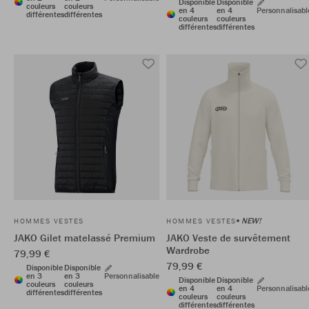
Disponible
Disponible
couleurs
couleurs
en 4
en 4
Personnalisabl
différentes
différentes
couleurs
couleurs
différentes
différentes
NEW!
HOMMES VESTES
HOMMES VESTES
JAKO Gilet matelassé Premium
JAKO Veste de survêtement
Wardrobe
79,99 €
79,99 €
Disponible
Disponible
en 3
en 3
Personnalisable
Disponible
Disponible
couleurs
couleurs
en 4
en 4
Personnalisabl
différentes
différentes
couleurs
couleurs
différentes
différentes