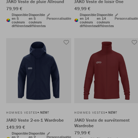
JAKO Veste de pluie Allround
JAKO Veste de loisir One
79,99 €
49,99 €
Disponible
Disponible
Disponible
Disponible
en 5
en 5
Personnalisable
en 14
en 14
Personnalisabl
couleurs
couleurs
couleurs
couleurs
différentes
différentes
différentes
différentes
NEW!
NEW!
HOMMES VESTES
HOMMES VESTES
JAKO Veste 2-en-1 Wardrobe
JAKO Veste de survêtement
Wardrobe
149,99 €
79,99 €
Disponible
Disponible
en 2
en 2
Personnalisable