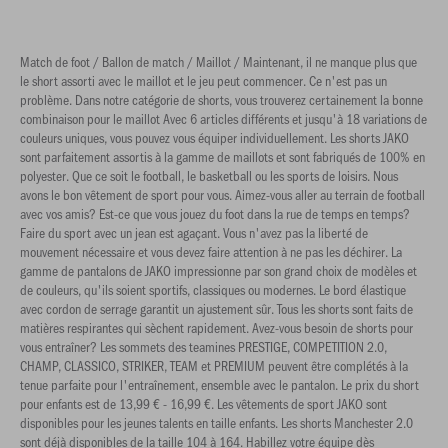
Match de foot / Ballon de match / Maillot / Maintenant, il ne manque plus que
le short assorti avec le maillot et le jeu peut commencer. Ce n'est pas un
problème. Dans notre catégorie de shorts, vous trouverez certainement la bonne
combinaison pour le maillot Avec 6 articles différents et jusqu'à 18 variations de
couleurs uniques, vous pouvez vous équiper individuellement. Les shorts JAKO
sont parfaitement assortis à la gamme de maillots et sont fabriqués de 100% en
polyester. Que ce soit le football, le basketball ou les sports de loisirs. Nous
avons le bon vêtement de sport pour vous. Aimez-vous aller au terrain de football
avec vos amis? Est-ce que vous jouez du foot dans la rue de temps en temps?
Faire du sport avec un jean est agaçant. Vous n'avez pas la liberté de
mouvement nécessaire et vous devez faire attention à ne pas les déchirer. La
gamme de pantalons de JAKO impressionne par son grand choix de modèles et
de couleurs, qu'ils soient sportifs, classiques ou modernes. Le bord élastique
avec cordon de serrage garantit un ajustement sûr. Tous les shorts sont faits de
matières respirantes qui sèchent rapidement. Avez-vous besoin de shorts pour
vous entraîner? Les sommets des teamines PRESTIGE, COMPETITION 2.0,
CHAMP, CLASSICO, STRIKER, TEAM et PREMIUM peuvent être complétés à la
tenue parfaite pour l'entraînement, ensemble avec le pantalon. Le prix du short
pour enfants est de 13,99 € - 16,99 €. Les vêtements de sport JAKO sont
disponibles pour les jeunes talents en taille enfants. Les shorts Manchester 2.0
sont déjà disponibles de la taille 104 à 164. Habillez votre équipe dès