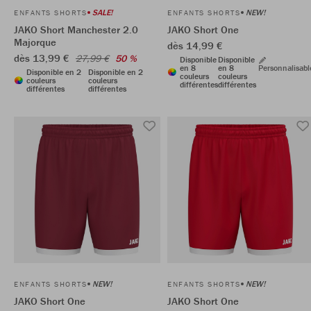
SALE!
NEW!
ENFANTS SHORTS
ENFANTS SHORTS
JAKO Short Manchester 2.0
JAKO Short One
Majorque
dès 14,99 €
dès 13,99 €
27,99 €
50 %
Disponible
Disponible
en 8
en 8
Personnalisabl
Disponible en 2
Disponible en 2
couleurs
couleurs
couleurs
couleurs
différentes
différentes
différentes
différentes
NEW!
NEW!
ENFANTS SHORTS
ENFANTS SHORTS
JAKO Short One
JAKO Short One