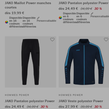
JAKO Maillot Power manches
JAKO Pantalon polyester Power
courtes
dès 24,49 €
34,99 €
30 %
dès 19,99 €
Disponible
Disponible
en 6
en 6
Personnalisabl
Disponible
Disponible
couleurs
couleurs
en 16
en 16
Personnalisable
différentes
différentes
couleurs
couleurs
différentes
différentes
HOMMES POWER
HOMMES POWER
JAKO Pantalon polyester Power
JAKO Veste polyester Power
dès 24,49 €
dès 27,99 €
34,99 €
30 %
39,99 €
30 %