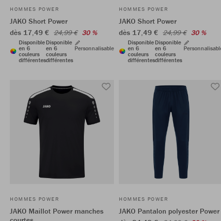
HOMMES POWER
HOMMES POWER
JAKO Short Power
JAKO Short Power
dès 17,49 €
dès 17,49 €
24,99 €
30 %
24,99 €
30 %
Disponible
Disponible
Disponible
Disponible
en 6
en 6
Personnalisable
en 6
en 6
Personnalisabl
couleurs
couleurs
couleurs
couleurs
différentes
différentes
différentes
différentes
HOMMES POWER
HOMMES POWER
JAKO Maillot Power manches
JAKO Pantalon polyester Power
courtes