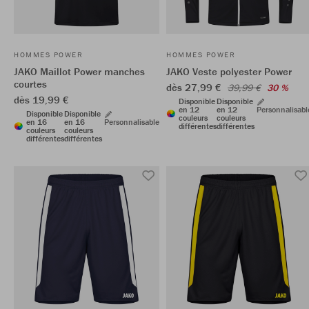
HOMMES POWER
HOMMES POWER
JAKO Maillot Power manches
JAKO Veste polyester Power
courtes
dès 27,99 €
39,99 €
30 %
dès 19,99 €
Disponible
Disponible
en 12
en 12
Personnalisabl
Disponible
Disponible
couleurs
couleurs
en 16
en 16
Personnalisable
différentes
différentes
couleurs
couleurs
différentes
différentes