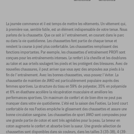
La journée commence et il est temps de mettre les vêtements. Un vêtement qui,
à première vue, semble futile, est un élément indispensable de votre tenue. Nous
parlons de la chaussette. Que ce soit à l'entraînement, en courant dans le parc
ou dans la vie quotidienne. Les chaussettes font partie de chaque tenue et
rendent la course à pied plus confortable. Les chaussettes remplissent des
fonctions importantes. Par exemple, les chaussettes d’entraînement PROFI sont
conçues pour les entraînements intenses. Le renfort à la cheville et les doublures
au talon et aux orteils soulagent les pieds et les protègent des blessures. Avec de
nouvelles chaussures, il peut arriver que vous ayez des ampoules aux pieds à la
fin de l'entraînement. Avec les bonnes chaussettes, vous pouvez l'éviter. La
chaussette de maintien de JAKO est particulièrement populaire auprès des
femmes sportives. La structure du tissu en 59% de polyester, 35% en polyamide
et 6% en élasthane accélère la récupération musculaire et améliore les
performances sportives. Un maximum de confort et de bien-être ne peut pas
manquer dans votre vie quotidienne. L'été est la saison des Footies. La bord court
confortable de nos Footies empêche le glissement des chaussettes et assure une
bonne circulation sanguine. Les chaussettes de sport JAKO sont composées pour
une grande partie de coton et sont très agréables pour la peau. La teneur en
coton augmente le confort et absorbe bien la sueur. Une grande sélection de
chaussettes sont disponibles dans six couleurs, dans les tailles 3 (35-38), 4 (39-