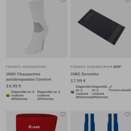
NEW!
FEMMES ACCESSOIRES
FEMMES ACCESSOIRES
JAKO Chaussettes
JAKO Serviette
antidérapantes Comfort
17,99 €
14,99 €
Disponible
Disponible
en 2
en 2
Personnalisabl
Disponible en 4
Disponible en 4
couleurs
couleurs
couleurs
couleurs
différentes
différentes
différentes
différentes