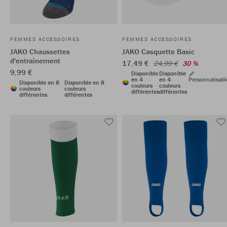
FEMMES ACCESSOIRES
FEMMES ACCESSOIRES
JAKO Chaussettes
JAKO Casquette Basic
d'entraînement
17,49 €
24,99 €
30 %
9,99 €
Disponible
Disponible
en 4
en 4
Personnalisabl
Disponible en 8
Disponible en 8
couleurs
couleurs
couleurs
couleurs
différentes
différentes
différentes
différentes