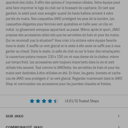
apprécié des clubs. Il offre des options d'impression idéales. Votre équipe peut
ainsi faire imprimer le logo du club sur le brassard de capitaine. En tant que
gardien, le soleil peut vous aveugler quand de hauts ballons arrivent à votre
portée de mains. Nos casquettes JAKO protègent les yeux de la lumière. Les
casquettes élégantes pour femmes sont ajustables en taille avec un clip en
métal. Le glissement ennuyeux appartient au passé. Même après le sport, JAKO
propose des accessoires utiles tels que les serviettes de bain et pour les mains.
Qui ne reconnaît pas la situation? Vous criez à la victoire votre équipe favorite
dans le stade. Il souffle un vent glacial et la veste à elle seule ne suffit pas à vous
garder au chaud. Dans le stade, la salle de club ou sur le banc des remplaçants:
la couverture polaire mesure 130 x 150 cm et vous donne de la chaleur, même
par temps froid. Les accessoires sont toujours importants dans la vie et sont
utilisés très souvent. Tout comme la JAKOlette, les serviettes de bain et pour les
mains sont destinées à être utilisées en été. En hiver, les gants, bonnets et cache-
cou de JAKO vous protègent d'un vent glacial. Regardez maintenant dans le JAKO
Shop et commandez vos accessoires pour les journées chaudes et froides.
(
4,61
/5) Trusted Shops
SUR JAKO
COMMUNAUTÉ JAKO