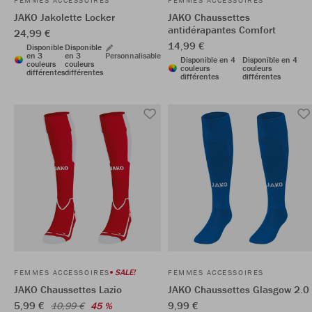
FEMMES ACCESSOIRES
FEMMES ACCESSOIRES
JAKO Jakolette Locker
JAKO Chaussettes
antidérapantes Comfort
24,99 €
14,99 €
Disponible
Disponible
en 3
en 3
Personnalisable
Disponible en 4
Disponible en 4
couleurs
couleurs
couleurs
couleurs
différentes
différentes
différentes
différentes
SALE!
FEMMES ACCESSOIRES
FEMMES ACCESSOIRES
JAKO Chaussettes Lazio
JAKO Chaussettes Glasgow 2.0
5,99 €
9,99 €
10,99 €
45 %