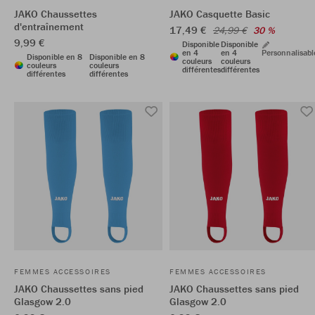
JAKO Chaussettes
JAKO Casquette Basic
d'entraînement
17,49 €
24,99 €
30 %
9,99 €
Disponible
Disponible
en 4
en 4
Personnalisabl
Disponible en 8
Disponible en 8
couleurs
couleurs
couleurs
couleurs
différentes
différentes
différentes
différentes
FEMMES ACCESSOIRES
FEMMES ACCESSOIRES
JAKO Chaussettes sans pied
JAKO Chaussettes sans pied
Glasgow 2.0
Glasgow 2.0