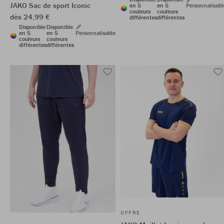
JAKO Sac de sport Iconic
en 5
en 5
Personnalisabl
couleurs
couleurs
dès 24,99 €
différentes
différentes
Disponible
Disponible
en 5
en 5
Personnalisable
couleurs
couleurs
différentes
différentes
OFFRE