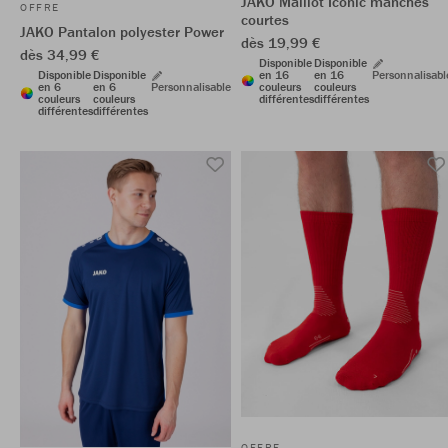
JAKO Maillot Iconic manches
OFFRE
courtes
JAKO Pantalon polyester Power
dès 19,99 €
dès 34,99 €
Disponible
Disponible
en 16
en 16
Personnalisabl
Disponible
Disponible
couleurs
couleurs
en 6
en 6
Personnalisable
différentes
différentes
couleurs
couleurs
différentes
différentes
OFFRE