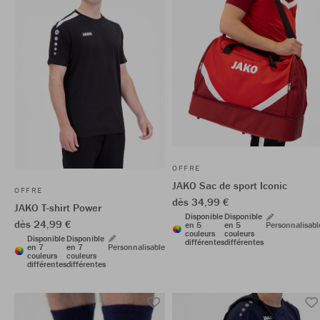
OFFRE
JAKO Sac de sport Iconic
OFFRE
dès 34,99 €
JAKO T-shirt Power
Disponible
Disponible
dès 24,99 €
en 5
en 5
Personnalisabl
couleurs
couleurs
Disponible
Disponible
différentes
différentes
en 7
en 7
Personnalisable
couleurs
couleurs
différentes
différentes