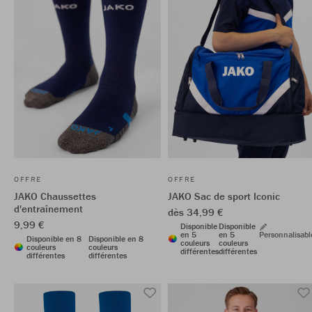
OFFRE
OFFRE
JAKO Chaussettes
JAKO Sac de sport Iconic
d'entraînement
dès 34,99 €
9,99 €
Disponible
Disponible
en 5
en 5
Personnalisabl
Disponible en 8
Disponible en 8
couleurs
couleurs
couleurs
couleurs
différentes
différentes
différentes
différentes