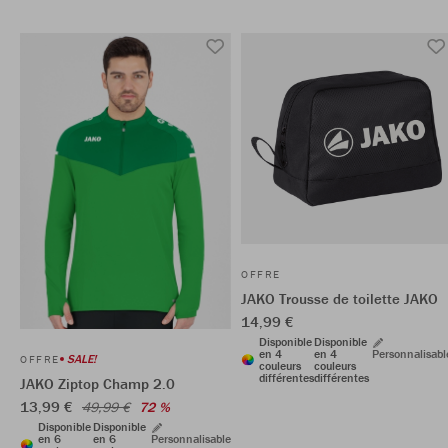
OFFRE
JAKO Trousse de toilette JAKO
14,99 €
Disponible
Disponible
en 4
en 4
Personnalisabl
SALE!
OFFRE
couleurs
couleurs
différentes
différentes
JAKO Ziptop Champ 2.0
13,99 €
49,99 €
72 %
Disponible
Disponible
en 6
en 6
Personnalisable