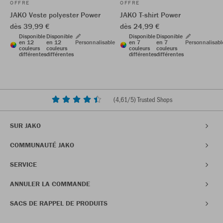
OFFRE
OFFRE
JAKO Veste polyester Power
JAKO T-shirt Power
dès 39,99 €
dès 24,99 €
Disponible
Disponible
Disponible
Disponible
en 12
en 12
Personnalisable
en 7
en 7
Personnalisabl
couleurs
couleurs
couleurs
couleurs
différentes
différentes
différentes
différentes
(
4,61
/5) Trusted Shops
SUR JAKO
COMMUNAUTÉ JAKO
SERVICE
ANNULER LA COMMANDE
SACS DE RAPPEL DE PRODUITS