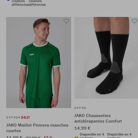
couleurs
couleurs
différentes
différentes
OFFRE
JAKO Chaussettes
SALE!
OFFRE
antidérapantes Comfort
JAKO Maillot Primera manches
14,99 €
courtes
Disponible en 4
Disponible en 4
11,99 €
22,99 €
47 %
couleurs
couleurs