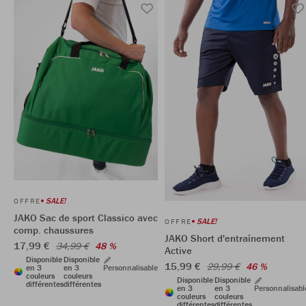
SALE!
OFFRE
JAKO Sac de sport Classico avec
SALE!
OFFRE
comp. chaussures
JAKO Short d'entraînement
17,99 €
34,99 €
48 %
Active
Disponible
Disponible
15,99 €
29,99 €
46 %
en 3
en 3
Personnalisable
couleurs
couleurs
Disponible
Disponible
différentes
différentes
en 3
en 3
Personnalisabl
couleurs
couleurs
différentes
différentes