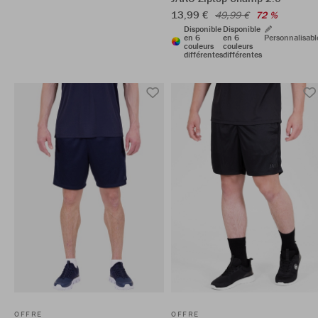
13,99 €
49,99 €
72 %
Disponible
Disponible
en 6
en 6
Personnalisabl
couleurs
couleurs
différentes
différentes
OFFRE
OFFRE