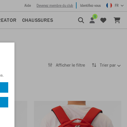
Aide
Devenez membre du club
Identifiez-vous
FR
1
REATOR
CHAUSSURES
Afficher le filtre
Trier par
ns.