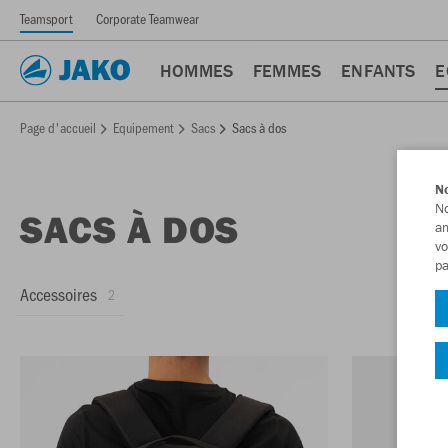
Teamsport
Corporate Teamwear
HOMMES
FEMMES
ENFANTS
E
Page d'accueil
Equipement
Sacs
Sacs à dos
No
No
SACS À DOS
am
vo
pa
Accessoires
2