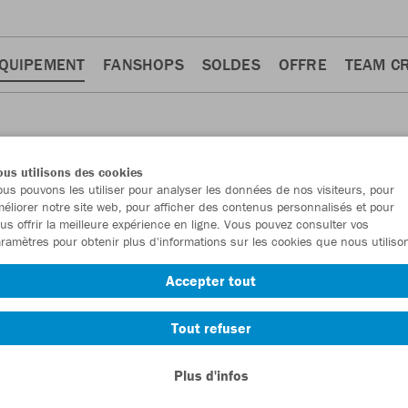
QUIPEMENT
FANSHOPS
SOLDES
OFFRE
TEAM C
us utilisons des cookies
us pouvons les utiliser pour analyser les données de nos visiteurs, pour
éliorer notre site web, pour afficher des contenus personnalisés et pour
us offrir la meilleure expérience en ligne. Vous pouvez consulter vos
ramètres pour obtenir plus d'informations sur les cookies que nous utiliso
Accepter tout
Tout refuser
Plus d'infos