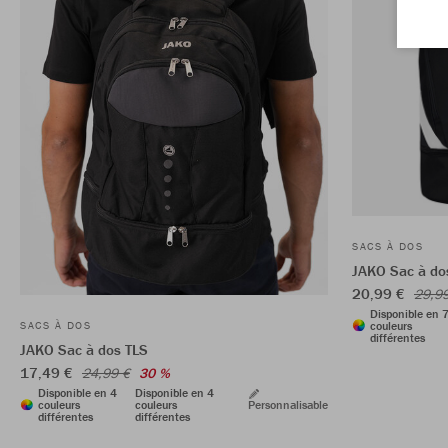
SACS À DOS
JAKO Sac à dos
20,99 €
29,9
Disponible en 
couleurs
SACS À DOS
différentes
JAKO Sac à dos TLS
17,49 €
24,99 €
30 %
Disponible en 4
Disponible en 4
couleurs
couleurs
Personnalisable
différentes
différentes