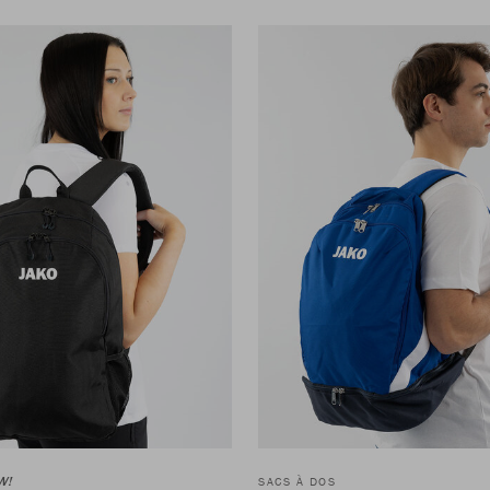
W!
SACS À DOS