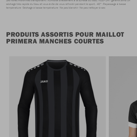
Les fibres microfines transportent l'humidité directement à la surface du tissu. KEEP DRY garantit ainsi un
séchage très rapide du tissu et vous évite de vous refroidir pendant le sport.
40°
Repassage à basse
température
Séchage à basse température
Ne pas blanchir
Ne pas nettoyer à sec
PRODUITS ASSORTIS POUR MAILLOT
PRIMERA MANCHES COURTES