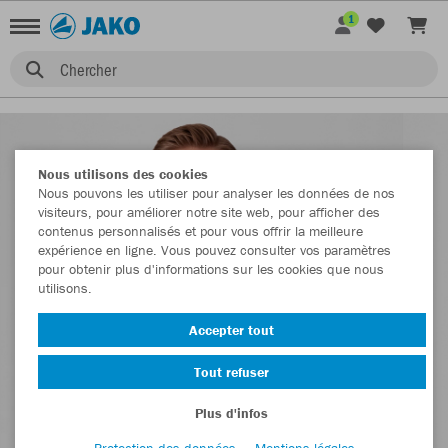
1
Chercher
Nous utilisons des cookies
Nous pouvons les utiliser pour analyser les données de nos
visiteurs, pour améliorer notre site web, pour afficher des
contenus personnalisés et pour vous offrir la meilleure
expérience en ligne. Vous pouvez consulter vos paramètres
pour obtenir plus d'informations sur les cookies que nous
utilisons.
Accepter tout
Tout refuser
Plus d'infos
Protection des données
Mentions légales