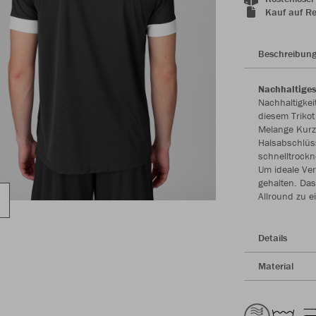
Kauf auf R
Beschreibun
Nachhaltiges
Nachhaltigkei
diesem Trikot
Melange Kurz
Halsabschlüss
schnelltrock
Um ideale Ve
gehalten. Das
Allround zu e
Details
Material