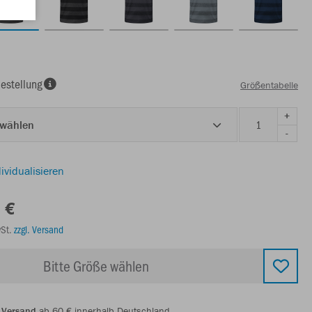
estellung
Größentabelle
+
 wählen
-
ividualisieren
 €
wSt.
zzgl. Versand
Bitte Größe wählen
 Versand
ab 60 € innerhalb Deutschland