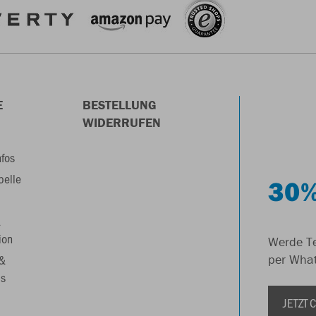
E
BESTELLUNG
WIDERRUFEN
nfos
belle
30%
&
ion
Werde Te
 &
per Wha
s
JETZT