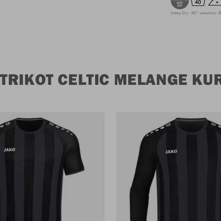
Keep Dry
40° waschen
B
TRIKOT CELTIC MELANGE K