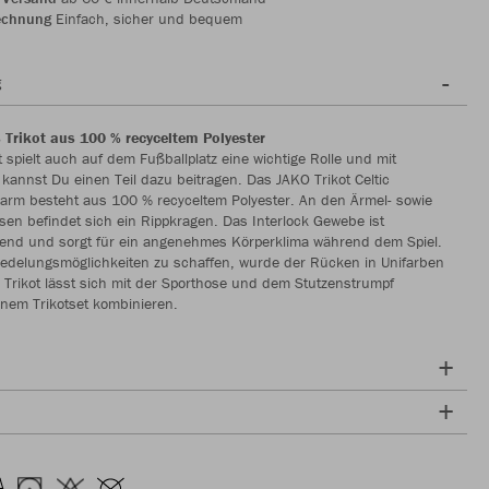
echnung
Einfach, sicher und bequem
g
 Trikot aus 100 % recyceltem Polyester
t spielt auch auf dem Fußballplatz eine wichtige Rolle und mit
 kannst Du einen Teil dazu beitragen. Das JAKO Trikot Celtic
arm besteht aus 100 % recyceltem Polyester. An den Ärmel- sowie
en befindet sich ein Rippkragen. Das Interlock Gewebe ist
nend und sorgt für ein angenehmes Körperklima während dem Spiel.
redelungsmöglichkeiten zu schaffen, wurde der Rücken in Unifarben
 Trikot lässt sich mit der Sporthose und dem Stutzenstrumpf
inem Trikotset kombinieren.