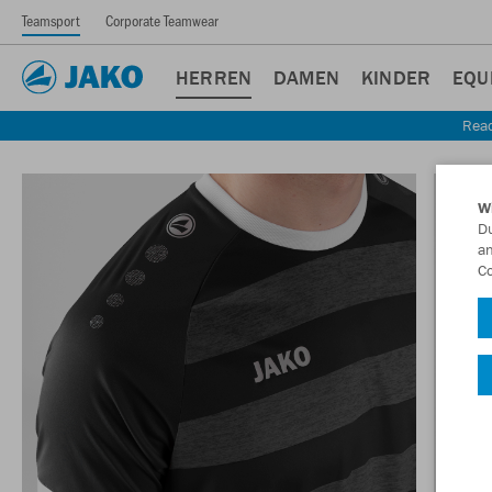
Teamsport
Corporate Teamwear
HERREN
DAMEN
KINDER
EQU
Read
W
Du
an
Co