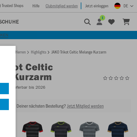
) Trusted Shops
Hilfe
Clubmitglied werden
Jetzt einloggen
DE
1
SCHUHE
CKEN
rtseite
Herren
Highlights
JAKO Trikot Celtic Melange Kurzarm
rikot Celtic
ge Kurzarm
4214
- Lieferbar bis 2026
abatt bei Deiner nächsten Bestellung?
Jetzt Mitglied werden