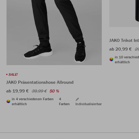
JAKO Trikot In
ab 20,99 €
29
in 10 verschie
erhältlich
SALE!
JAKO Präsentationshose Allround
ab 19,99 €
39,99 €
50 %
in 4 verschiedenen Farben
4
erhältlich
Farben
Individualisierbar