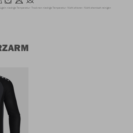
ügeln niedrige Temperatur
Trocknen niedrige Temperatur
Nicht chloren
Nicht chemisch reinigen
URZARM