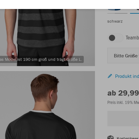
schwarz
Teamb
Bitte Größe
as Model ist 190 cm groß und trägt Größe L.
Produkt ind
ab 29,99
Preis inkl. 19% M
Kostenloser