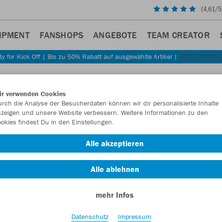
(
4,61
/5
IPMENT
FANSHOPS
ANGEBOTE
TEAM CREATOR
y for Kick Off | Bis zu 50% Rabatt auf ausgewählte Artikel |
JETZT ENTDE
Sta
Zurück
ir verwenden Cookies
JAKO
T
rch die Analyse der Besucherdaten können wir dir personalisierte Inhalte
zeigen und unsere Website verbessern. Weitere Informationen zu den
Melan
okies findest Du in den Einstellungen.
Artikelnummer:
Alle akzeptieren
Alle ablehnen
Lust auf 30% R
mehr Infos
Datenschutz
Impressum