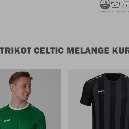
Keep Dry
40° waschen
B
TRIKOT CELTIC MELANGE K