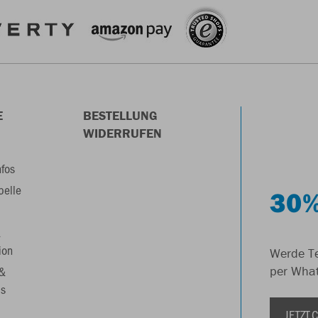
E
BESTELLUNG
WIDERRUFEN
nfos
belle
30%
&
ion
Werde Te
 &
per Wha
s
JETZT