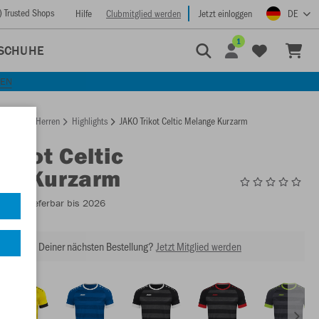
) Trusted Shops
Hilfe
Clubmitglied werden
Jetzt einloggen
DE
1
SCHUHE
KEN
rtseite
Herren
Highlights
JAKO Trikot Celtic Melange Kurzarm
rikot Celtic
ge Kurzarm
4214
- Lieferbar bis 2026
abatt bei Deiner nächsten Bestellung?
Jetzt Mitglied werden