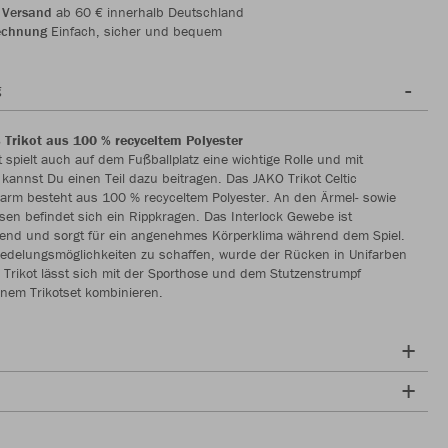
 Versand
ab 60 € innerhalb Deutschland
echnung
Einfach, sicher und bequem
g
 Trikot aus 100 % recyceltem Polyester
t spielt auch auf dem Fußballplatz eine wichtige Rolle und mit
 kannst Du einen Teil dazu beitragen. Das JAKO Trikot Celtic
arm besteht aus 100 % recyceltem Polyester. An den Ärmel- sowie
en befindet sich ein Rippkragen. Das Interlock Gewebe ist
nend und sorgt für ein angenehmes Körperklima während dem Spiel.
redelungsmöglichkeiten zu schaffen, wurde der Rücken in Unifarben
 Trikot lässt sich mit der Sporthose und dem Stutzenstrumpf
inem Trikotset kombinieren.