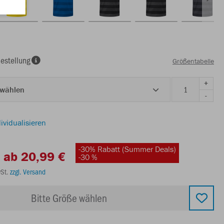
estellung
Größentabelle
+
 wählen
-
ividualisieren
-30% Rabatt (Summer Deals)
ab 20,99 €
-30 %
wSt.
zzgl. Versand
Bitte Größe wählen