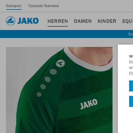
Teamsport
Corporate Teamwear
HERREN
DAMEN
KINDER
EQU
Su
W
Du
an
Co