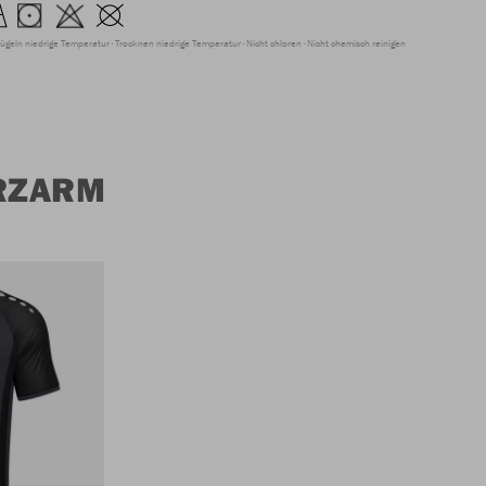
ügeln niedrige Temperatur
Trocknen niedrige Temperatur
Nicht chloren
Nicht chemisch reinigen
URZARM