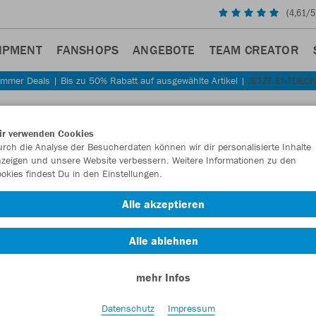
(
4,61
/5
IPMENT
FANSHOPS
ANGEBOTE
TEAM CREATOR
mmer Deals | Bis zu 50% Rabatt auf ausgewählte Artikel |
JETZT ENTDEC
Sta
Zurück
ir verwenden Cookies
JAKO
T
rch die Analyse der Besucherdaten können wir dir personalisierte Inhalte
zeigen und unsere Website verbessern. Weitere Informationen zu den
Melan
okies findest Du in den Einstellungen.
Artikelnummer:
Alle akzeptieren
Alle ablehnen
Lust auf 30% R
mehr Infos
Datenschutz
Impressum