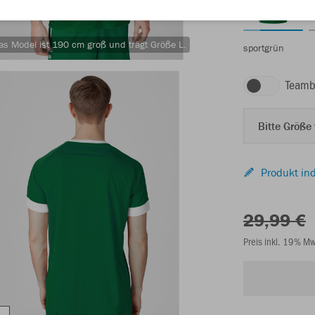
as Model ist 190 cm groß und trägt Größe L.
sportgrün
Teamb
Bitte Größe
Produkt ind
29,99 €
Preis inkl. 19% M