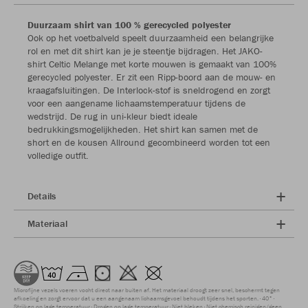
Duurzaam shirt van 100 % gerecycled polyester
Ook op het voetbalveld speelt duurzaamheid een belangrijke
rol en met dit shirt kan je je steentje bijdragen. Het JAKO-
shirt Celtic Melange met korte mouwen is gemaakt van 100%
gerecycled polyester. Er zit een Ripp-boord aan de mouw- en
kraagafsluitingen. De Interlock-stof is sneldrogend en zorgt
voor een aangename lichaamstemperatuur tijdens de
wedstrijd. De rug in uni-kleur biedt ideale
bedrukkingsmogelijkheden. Het shirt kan samen met de
short en de kousen Allround gecombineerd worden tot een
volledige outfit.
Details
Materiaal
Microfijne vezels voeren vocht direct naar buiten af. Het materiaal droogt zeer snel, beschermt tegen
afkoeling en zorgt ervoor dat u een aangenaam lichaamsgevoel behoudt tijdens het sporten.
40°
Strijken op lage temperatuur
Drogen op lage temperatuur
Niet bleken
Niet chemisch reinigen/geen