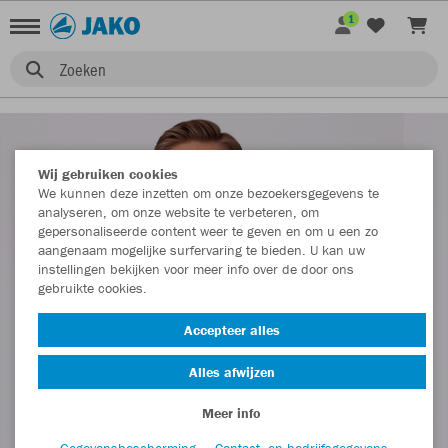
1
Zoeken
Wij gebruiken cookies
We kunnen deze inzetten om onze bezoekersgegevens te
analyseren, om onze website te verbeteren, om
gepersonaliseerde content weer te geven en om u een zo
aangenaam mogelijke surfervaring te bieden. U kan uw
instellingen bekijken voor meer info over de door ons
gebruikte cookies.
Accepteer alles
Alles afwijzen
Meer info
Gegevensbescherming
Contact- en bedrijfsgegevens