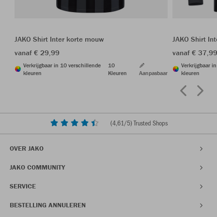
JAKO Shirt Inter korte mouw
JAKO Shirt In
vanaf € 29,99
vanaf € 37,9
Verkrijgbaar in 10 verschillende
10
Verkrijgbaar i
kleuren
Kleuren
Aanpasbaar
kleuren
(
4,61
/5) Trusted Shops
OVER JAKO
JAKO COMMUNITY
SERVICE
BESTELLING ANNULEREN