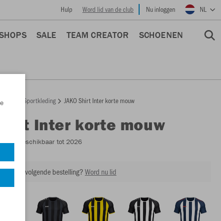
Hulp
Word lid van de club
Nu inloggen
NL
 SHOPS
SALE
TEAM CREATOR
SCHOENEN
epage
Sportkleding
JAKO Shirt Inter korte mouw
e
Shirt Inter korte mouw
4215
- Beschikbaar tot 2026
ing op je volgende bestelling?
Word nu lid