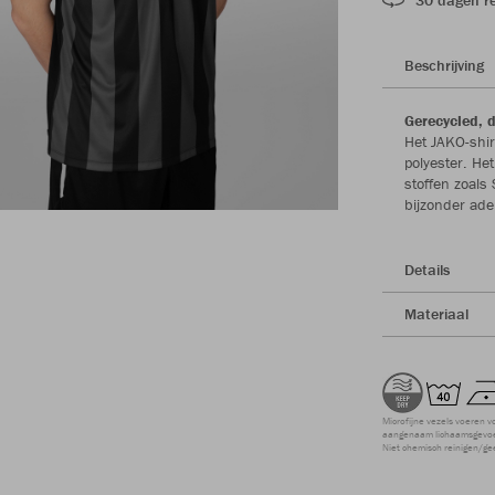
Beschrijving
Gerecycled,
Het JAKO-shir
polyester. He
stoffen zoals
bijzonder ad
Details
Materiaal
Microfijne vezels voeren v
aangenaam lichaamsgevoel
Niet chemisch reinigen/ge