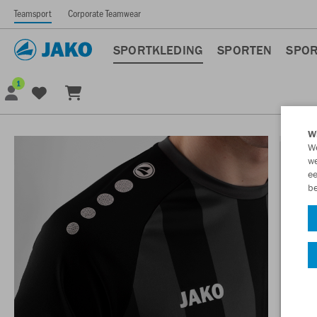
Teamsport
Corporate Teamwear
SPORTKLEDING
SPORTEN
SPOR
1
Wi
We
we
ee
be