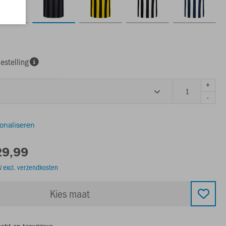
estelling
+
-
sonaliseren
29,99
TW
excl. verzendkosten
Kies maat
echt op teruggave