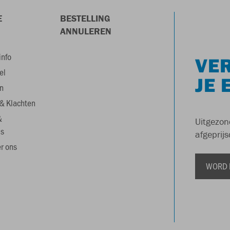
E
BESTELLING
ANNULEREN
info
VER
el
JE 
n
& Klachten
&
Uitgezon
s
afgeprijs
r ons
WORD 