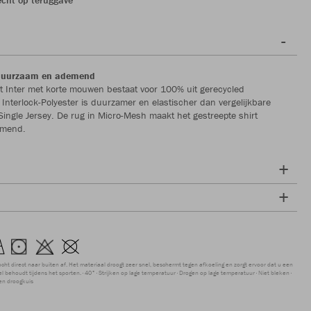
 duurzaam en ademend
t Inter met korte mouwen bestaat voor 100% uit gerecycled
t Interlock-Polyester is duurzamer en elastischer dan vergelijkbare
 Single Jersey. De rug in Micro-Mesh maakt het gestreepte shirt
emend.
ocht direct naar buiten af. Het materiaal droogt zeer snel, beschermt tegen afkoeling en zorgt ervoor dat u een
 behoudt tijdens het sporten.
40°
Strijken op lage temperatuur
Drogen op lage temperatuur
Niet bleken
en droogkuis