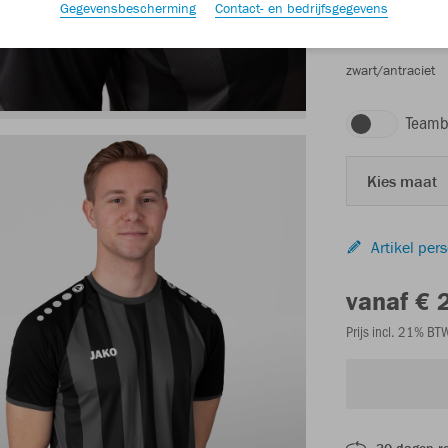
Gegevensbescherming
Contact- en bedrijfsgegevens
zwart/antraciet
Teamb
Kies maat
Artikel per
vanaf € 
Prijs incl. 21% B
30 dagen r