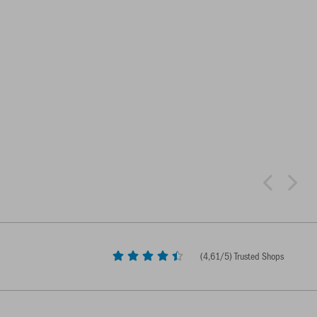
(
4,61
/5) Trusted Shops