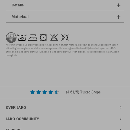
Details
Materiaal
Microfijne vezels voeren vocht direct naar buiten af. Het materiaal droogt zeer snel, beschermt tegen
afkoeling en zorgt ervoor dat u een aangenaam lichaamsgevoel behoudt tijdens het sporten.
40°
Strijken op lage temperatuur
Drogen op lage temperatuur
Niet bleken
Niet chemisch reinigen/geen
droogkuis
(
4,61
/5) Trusted Shops
OVER JAKO
JAKO COMMUNITY
SERVICE