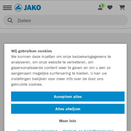
1
Zoeken
Wij gebruiken cookies
We kunnen deze inzetten om onze bezoekersgegevens te
analyseren, om onze website te verbeteren, om
gepersonaliseerde content weer te geven en om u een zo
aangenaam mogelijke surfervaring te bieden. U kan uw
instellingen bekijken voor meer info over de door ons
gebruikte cookies.
Accepteer alles
Alles afwijzen
Meer info
Gegevensbescherming
Contact- en bedrijfsgegevens