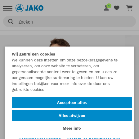
1
Zoeken
Wij gebruiken cookies
We kunnen deze inzetten om onze bezoekersgegevens te
analyseren, om onze website te verbeteren, om
gepersonaliseerde content weer te geven en om u een zo
aangenaam mogelijke surfervaring te bieden. U kan uw
instellingen bekijken voor meer info over de door ons
gebruikte cookies.
Accepteer alles
Alles afwijzen
Meer info
Gegevensbescherming
Contact- en bedrijfsgegevens