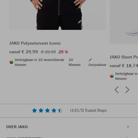
JAKO Polyestervest Iconic
vanaf € 29,99
€ 39,99
25 %
JAKO Short P
Verkrijgbaar in 10 verschillende
10
kleuren
Kleuren
Aanpasbaar
vanaf € 18,7
Verkrijgbaar i
kleuren
(
4,61
/5) Trusted Shops
OVER JAKO