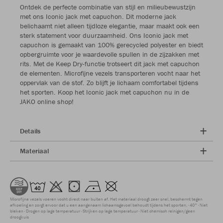
Ontdek de perfecte combinatie van stijl en milieubewustzijn
met ons Iconic jack met capuchon. Dit moderne jack
belichaamt niet alleen tijdloze elegantie, maar maakt ook een
sterk statement voor duurzaamheid. Ons Iconic jack met
capuchon is gemaakt van 100% gerecycled polyester en biedt
opbergruimte voor je waardevolle spullen in de zijzakken met
rits. Met de Keep Dry-functie trotseert dit jack met capuchon
de elementen. Microfijne vezels transporteren vocht naar het
oppervlak van de stof. Zo blijft je lichaam comfortabel tijdens
het sporten. Koop het Iconic jack met capuchon nu in de
JAKO online shop!
Details
Materiaal
Microfijne vezels voeren vocht direct naar buiten af. Het materiaal droogt zeer snel, beschermt tegen
afkoeling en zorgt ervoor dat u een aangenaam lichaamsgevoel behoudt tijdens het sporten.
40°
Niet
bleken
Drogen op lage temperatuur
Strijken op lage temperatuur
Niet chemisch reinigen/geen
droogkuis