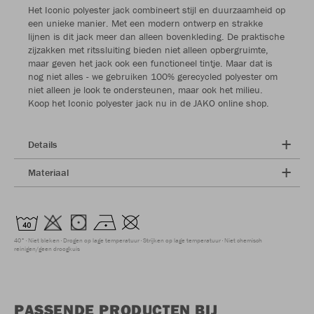
Het Iconic polyester jack combineert stijl en duurzaamheid op
een unieke manier. Met een modern ontwerp en strakke
lijnen is dit jack meer dan alleen bovenkleding. De praktische
zijzakken met ritssluiting bieden niet alleen opbergruimte,
maar geven het jack ook een functioneel tintje. Maar dat is
nog niet alles - we gebruiken 100% gerecycled polyester om
niet alleen je look te ondersteunen, maar ook het milieu.
Koop het Iconic polyester jack nu in de JAKO online shop.
Details
Materiaal
40°
Niet bleken
Drogen op lage temperatuur
Strijken op lage temperatuur
Niet chemisch
reinigen/geen droogkuis
PASSENDE PRODUCTEN BIJ