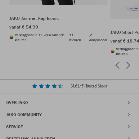
JAKO Jas met kap Iconic
vanaf € 54,99
JAKO Short P
Verkrijgbaar in 11 verschillende
11
kleuren
Kleuren
Aanpasbaar
vanaf € 18,7
Verkrijgbaar i
kleuren
(
4,61
/5) Trusted Shops
OVER JAKO
JAKO COMMUNITY
SERVICE
BESTELLING ANNULEREN